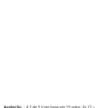
Avaliação
: 4,2 de 5 (com base em 15 votos. 👍 12 –