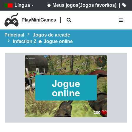
Língua
Meus jogos(Jogos favoritos)
|
PlayMiniGames
Principal
Jogos de arcade
Infection Z 🔥 Jogue online
Jogue
online