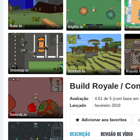
Bois io
Nightz.io
Combat 
Shootup io
Voxiom io
Royalz 
Build Royale / Con
Avaliação
: 4,61 de 5 (com base em 
Lançado
: fevereiro 2019
Swordz.io
Adicionar aos favoritos
DESCRIÇÃO
REVISÃO DE VÍDEO