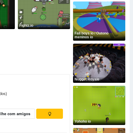
Fightz.io
Fall boys io / Outono
meninos io
Nugget Royale
dos)
ilhe com amigos
Yohoho io