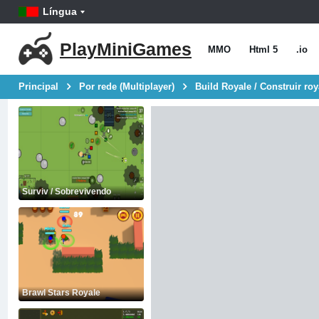
Língua
PlayMiniGames
MMO
Html 5
.io
Principal
Por rede (Multiplayer)
Build Royale / Construir ro
Surviv / Sobrevivendo
Brawl Stars Royale