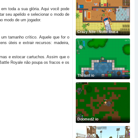
s em toda a sua glória. Aqui você pode
tar seu apelido e selecionar o modo de
 no modo de um jogador.
Crazy Nite / Noite louca
 um tamanho crítico. Aquele que for o
ns úteis e extrair recursos: madeira,
armas e estocar cartuchos. Assim que o
Battle Royale não poupa os fracos e os
Thelast io
Doomed2 io