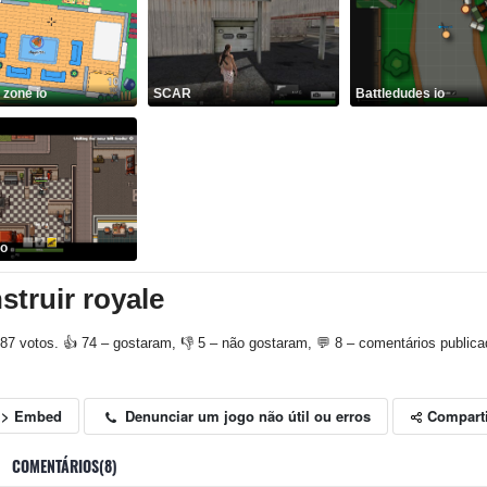
zone io
SCAR
Battledudes io
io
struir royale
87 votos. 👍 74 – gostaram, 👎 5 – não gostaram, 💬 8 – comentários publica
Compart
Denunciar um jogo não útil ou erros
<> Embed
COMENTÁRIOS(8)