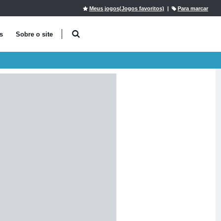
Meus jogos(Jogos favoritos)
|
Para marcar
s
Sobre o site