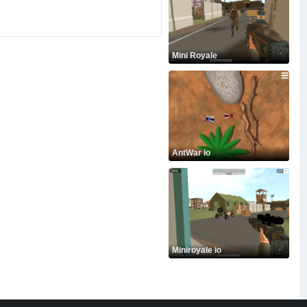
Mini Royale
AntWar io
Miniroyale io