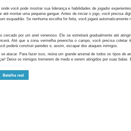
o onde você pode mostrar sua liderança e habilidades de jogador experiente
 até montar uma pequena gangue. Antes de iniciar o jogo, você precisa digi
s e um esquadrão. Se nenhuma escolha for feita, você jogará automaticamente
 cercado por um anel venenoso. Ele se estreitará gradualmente até atingir
encerá. Até que a zona vermelha preencha o campo, você precisa coletar ite
cê poderá construir paredes e, assim, escapar dos ataques inimigos.
se atacar. Para fazer isso, reúna um grande arsenal de todos os tipos de 
caçar! Deixe os inimigos tremerem de medo e serem atingidos por suas balas. 
Batalha real