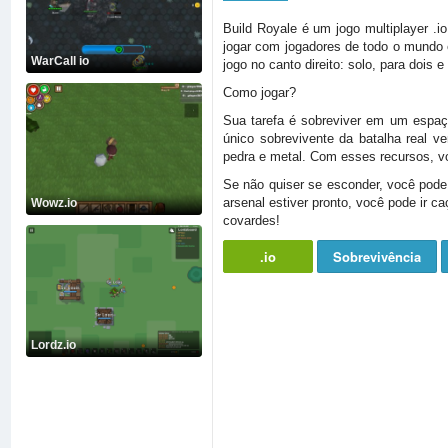
Build Royale é um jogo multiplayer .i
jogar com jogadores de todo o mundo e
WarCall io
jogo no canto direito: solo, para doi
Como jogar?
Sua tarefa é sobreviver em um espaço
único sobrevivente da batalha real v
pedra e metal. Com esses recursos, vo
Se não quiser se esconder, você pode 
arsenal estiver pronto, você pode ir 
Wowz.io
covardes!
.io
Sobrevivência
Lordz.io