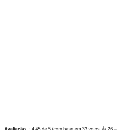
Avaliação
: 4,45 de 5 (com base em 33 votos. 👍 26 –