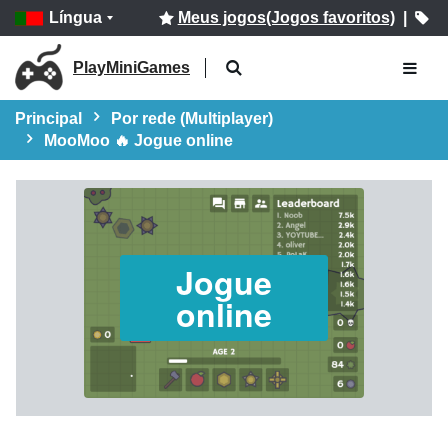
Língua
Meus jogos(Jogos favoritos)
|
PlayMiniGames
Principal
Por rede (Multiplayer)
MooMoo 🔥 Jogue online
Jogue
online