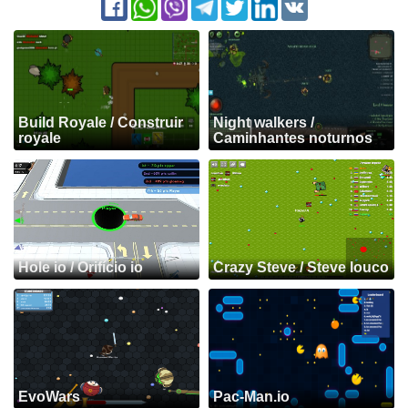
Build Royale / Construir
Night walkers /
royale
Caminhantes noturnos
Hole io / Orifício io
Crazy Steve / Steve louco
EvoWars
Pac-Man.io