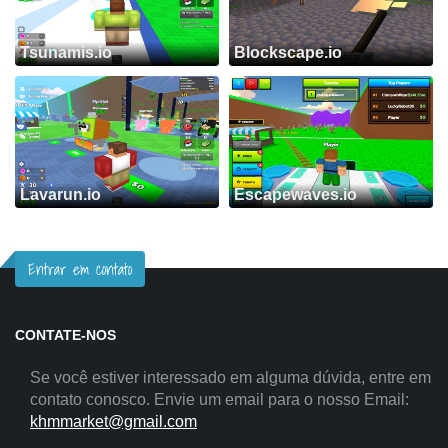
Tsunamis.io
Blockscape.io
Lavarun.io
Escapewaves.io
Entrar em contato
CONTATE-NOS
Se você estiver interessado em alguma dúvida, entre em
contato conosco. Envie um email para o nosso Email:
khmmarket@gmail.com