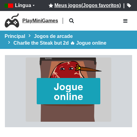
Língua
Meus jogos(Jogos favoritos)
|
PlayMiniGames
Principal
Jogos de arcade
Charlie the Steak but 2d 🔥 Jogue online
Jogue
online