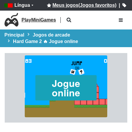
Língua
Meus jogos(Jogos favoritos)
|
PlayMiniGames
Principal
Jogos de arcade
Hard Game 2 🔥 Jogue online
Jogue
online