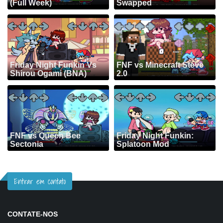
(Full Week)
Swapped
Friday Night Funkin Vs
FNF vs Minecraft Steve
Shirou Ogami (BNA)
2.0
FNF vs Queen Bee
Friday Night Funkin:
Sectonia
Splatoon Mod
Entrar em contato
CONTATE-NOS