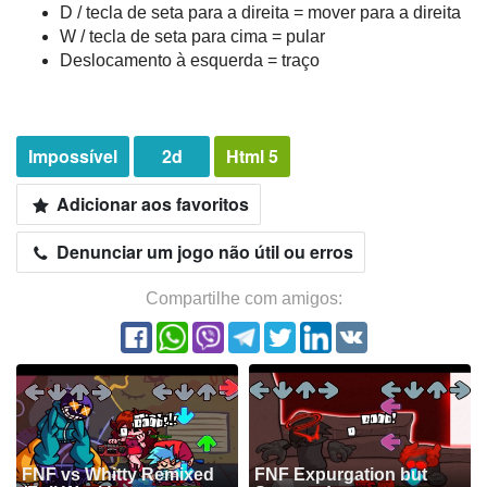
D / tecla de seta para a direita = mover para a direita
W / tecla de seta para cima = pular
Deslocamento à esquerda = traço
Impossível
2d
Html 5
Adicionar aos favoritos
Denunciar um jogo não útil ou erros
Compartilhe com amigos:
FNF vs Whitty Remixed
FNF Expurgation but