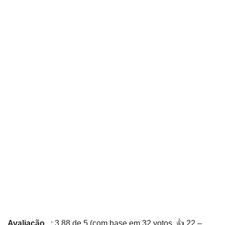
Avaliação
: 3,88 de 5 (com base em 32 votos. 👍 22 –