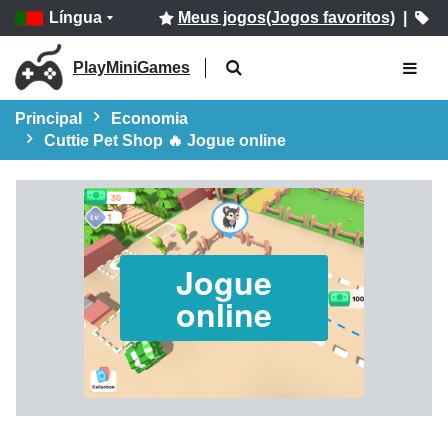
Língua
Meus jogos(Jogos favoritos)
|
PlayMiniGames
Principal
Economia
Cuttie Pet Shop 🔥 Jogue online
Jogue
online