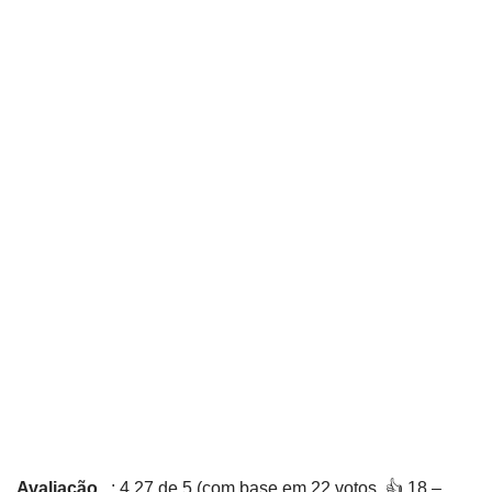
Avaliação
: 4,27 de 5 (com base em 22 votos. 👍 18 –