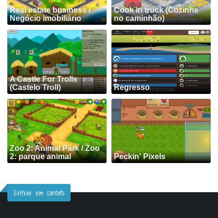
Real estate business /
Cook in truck (Cozinhe
Negócio imobiliário
no caminhão)
A Castle For Trolls
(Castelo Troll)
Regresso
Zoo 2: Animal Park / Zoo
2: parque animal
Peckin' Pixels
Entrar em contato