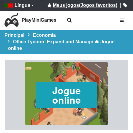
Língua
Meus jogos(Jogos favoritos)
|
PlayMiniGames
Principal
Economia
Office Tycoon: Expand and Manage 🔥 Jogue
online
Jogue
online