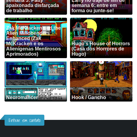
semana 5: Patty
Larry no traje de fim de
apaixonada disfarçada
semana 6: entre em
de trabalho
forma ou junte-se!
Zak McKracken and the
Alien Mindbenders
Enhanced (Zak
McKracken e os
Hugo's House of Horrors
Alienígenas Mentirosos
(Casa dos Horrores de
Aprimorados)
Hugo)
Neuromancer
Hook / Gancho
Entrar em contato