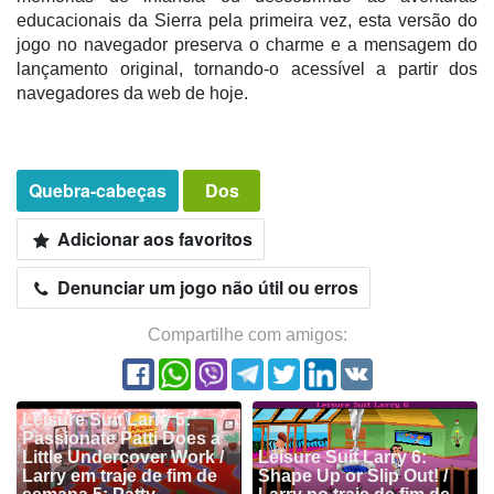
educacionais da Sierra pela primeira vez, esta versão do
jogo no navegador preserva o charme e a mensagem do
lançamento original, tornando-o acessível a partir dos
navegadores da web de hoje.
Quebra-cabeças
Dos
Adicionar aos favoritos
Denunciar um jogo não útil ou erros
Compartilhe com amigos:
Leisure Suit Larry 5:
Passionate Patti Does a
Little Undercover Work /
Leisure Suit Larry 6:
Larry em traje de fim de
Shape Up or Slip Out! /