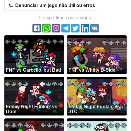
Denunciar um jogo não útil ou erros
Compartilhe com amigos:
FNF vs Garcello, but Bad
FNF vs Whitty B-Side
Friday Night Funkin' vs
Friday Night Funkin' vs
Dom
JTC