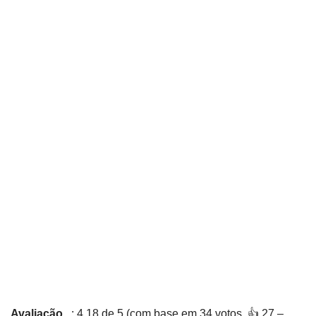
Avaliação
: 4,18 de 5 (com base em 34 votos. 👍 27 –