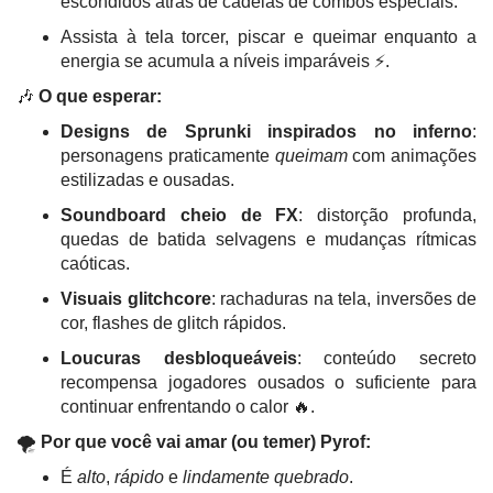
escondidos atrás de cadeias de combos especiais.
Assista à tela torcer, piscar e queimar enquanto a
energia se acumula a níveis imparáveis ⚡.
🎶
O que esperar:
Designs de Sprunki inspirados no inferno
:
personagens praticamente
queimam
com animações
estilizadas e ousadas.
Soundboard cheio de FX
: distorção profunda,
quedas de batida selvagens e mudanças rítmicas
caóticas.
Visuais glitchcore
: rachaduras na tela, inversões de
cor, flashes de glitch rápidos.
Loucuras desbloqueáveis
: conteúdo secreto
recompensa jogadores ousados o suficiente para
continuar enfrentando o calor 🔥.
🌪️
Por que você vai amar (ou temer) Pyrof:
É
alto
,
rápido
e
lindamente quebrado
.