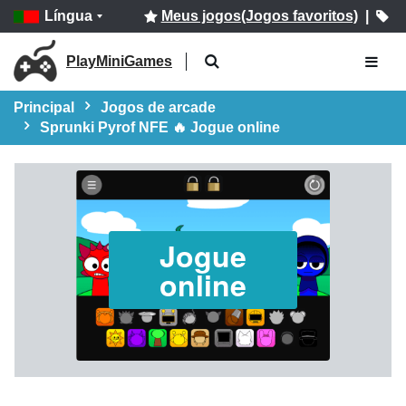
Língua
Meus jogos(Jogos favoritos)
|
PlayMiniGames
Principal
Jogos de arcade
Sprunki Pyrof NFE 🔥 Jogue online
Jogue
online