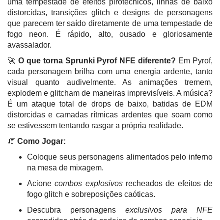
uma tempestade de efeitos pirotécnicos, linhas de baixo
distorcidas, transições glitch e designs de personagens
que parecem ter saído diretamente de uma tempestade de
fogo neon. É rápido, alto, ousado e gloriosamente
avassalador.
🚀
O que torna Sprunki Pyrof NFE diferente?
Em Pyrof,
cada personagem brilha com uma energia ardente, tanto
visual quanto audivelmente. As animações tremem,
explodem e glitcham de maneiras imprevisíveis. A música?
É um ataque total de drops de baixo, batidas de EDM
distorcidas e camadas rítmicas ardentes que soam como
se estivessem tentando rasgar a própria realidade.
🧯
Como Jogar:
Coloque seus personagens alimentados pelo inferno
na mesa de mixagem.
Acione
combos explosivos
recheados de efeitos de
fogo glitch e sobreposições caóticas.
Descubra personagens
exclusivos para NFE