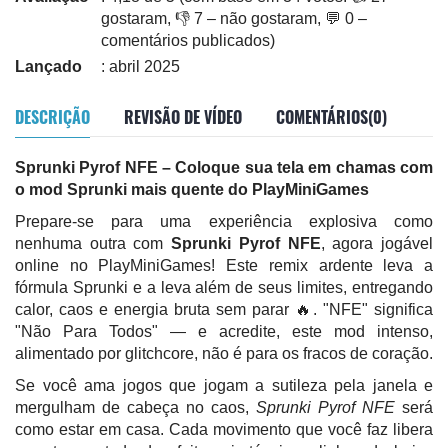
gostaram, 👎 7 – não gostaram, 💬 0 –
comentários publicados)
Lançado
: abril 2025
DESCRIÇÃO
REVISÃO DE VÍDEO
COMENTÁRIOS(0)
Sprunki Pyrof NFE – Coloque sua tela em chamas com
o mod Sprunki mais quente do PlayMiniGames
Prepare-se para uma experiência explosiva como
nenhuma outra com
Sprunki Pyrof NFE
, agora jogável
online no PlayMiniGames! Este remix ardente leva a
fórmula Sprunki e a leva além de seus limites, entregando
calor, caos e energia bruta sem parar 🔥. "NFE" significa
"Não Para Todos" — e acredite, este mod intenso,
alimentado por glitchcore, não é para os fracos de coração.
Se você ama jogos que jogam a sutileza pela janela e
mergulham de cabeça no caos,
Sprunki Pyrof NFE
será
como estar em casa. Cada movimento que você faz libera