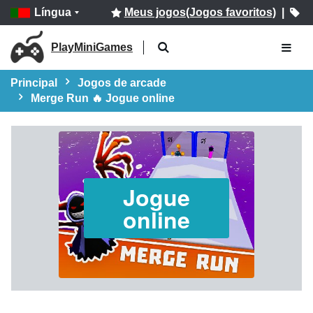
Língua
Meus jogos(Jogos favoritos)
|
PlayMiniGames
Principal
Jogos de arcade
Merge Run 🔥 Jogue online
Jogue
online