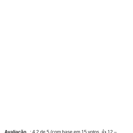
Avaliação
: 4,2 de 5 (com base em 15 votos. 👍 12 –