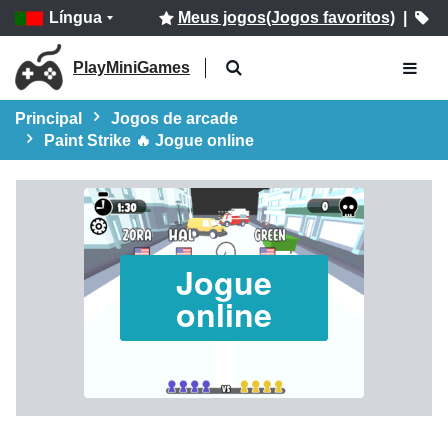
Língua
Meus jogos(Jogos favoritos)
|
PlayMiniGames
Principal
Jogos de arcade
Paint Strike 🔥 Jogue online
Jogue
online