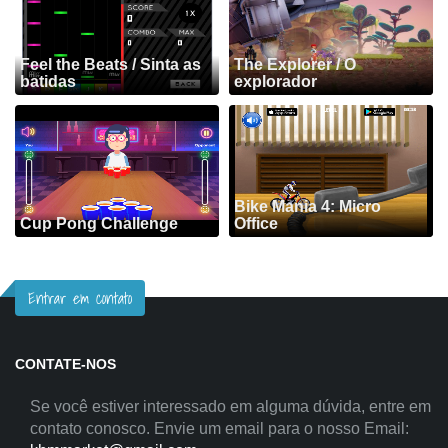
Feel the Beats / Sinta as
The Explorer / O
batidas
explorador
Bike Mania 4: Micro
Cup Pong Challenge
Office
Entrar em contato
CONTATE-NOS
Se você estiver interessado em alguma dúvida, entre em
contato conosco. Envie um email para o nosso Email: