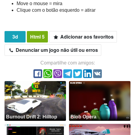
Move o mouse = mira
Clique com o botão esquerdo = atirar
3d
Html 5
Adicionar aos favoritos
Denunciar um jogo não útil ou erros
Compartilhe com amigos:
Burnout Drift 2: Hilltop
Blob Opera