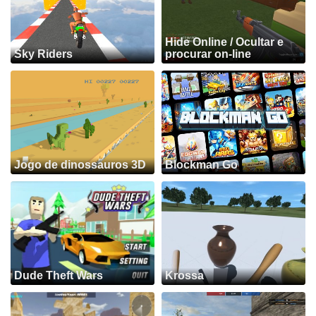
Hide Online / Ocultar e
Sky Riders
procurar on-line
Jogo de dinossauros 3D
Blockman Go
Dude Theft Wars
Krossa