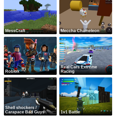
MessCraft
Meccha Chameleon
Real Cars Extreme
Roblox
Racing
Shell shockers /
Carapace Bad Guys
1v1 Battle