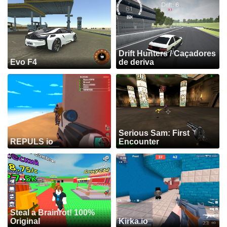
Drift Hunters / Caçadores
Evo F4
de deriva
Serious Sam: First
REPULS io
Encounter
Steal a Brainrot! 100%
Original
Kirka.io