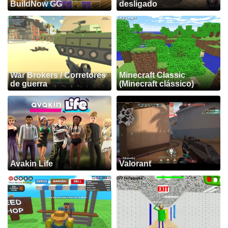
BuildNow GG
desligado
War Brokers / Corretores
Minecraft Classic
de guerra
(Minecraft clássico)
Avakin Life
Valorant