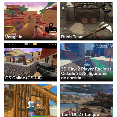
Venge io
Rush Team
3D City: 2 Player Racing /
Cidade 3D: 2 jogadores
CS Online (CS 1.6)
de corrida
Tank Off 2 / Tanque