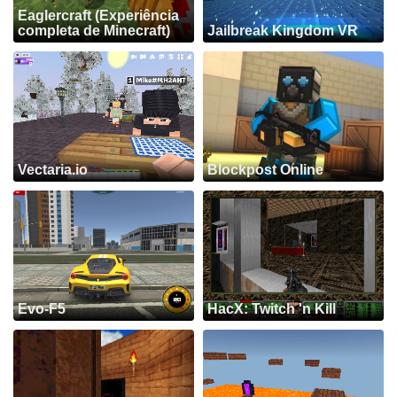
Eaglercraft (Experiência
completa de Minecraft)
Jailbreak Kingdom VR
Vectaria.io
Blockpost Online
Evo-F5
HacX: Twitch 'n Kill