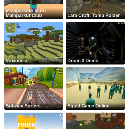
Mineparkour club /
Mainparkur Club
Lara Croft: Tomb Raider
Voxiom io
Doom 3 Demo
Subway Surfers
Squid Game Online