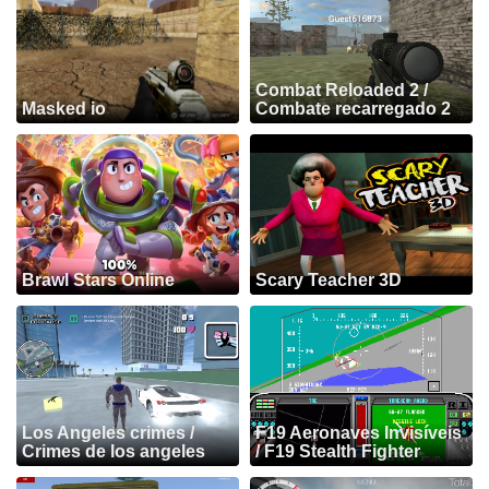
Combat Reloaded 2 /
Masked io
Combate recarregado 2
Brawl Stars Online
Scary Teacher 3D
Los Angeles crimes /
F19 Aeronaves Invisíveis
Crimes de los angeles
/ F19 Stealth Fighter