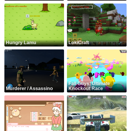
Hungry Lamu
LokiCraft
Fall Guys: Ultimate
Murderer / Assassino
Knockout Race