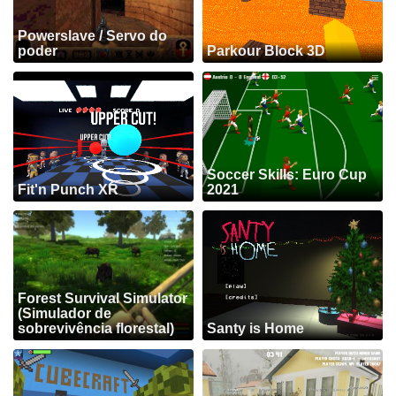
Powerslave / Servo do
poder
Parkour Block 3D
Soccer Skills: Euro Cup
Fit'n Punch XR
2021
Forest Survival Simulator
(Simulador de
sobrevivência florestal)
Santy is Home