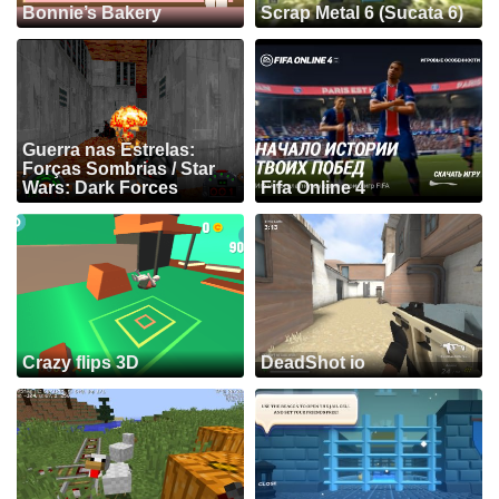
Bonnie’s Bakery
Scrap Metal 6 (Sucata 6)
Guerra nas Estrelas:
Forças Sombrias / Star
Wars: Dark Forces
Fifa Online 4
Crazy flips 3D
DeadShot io