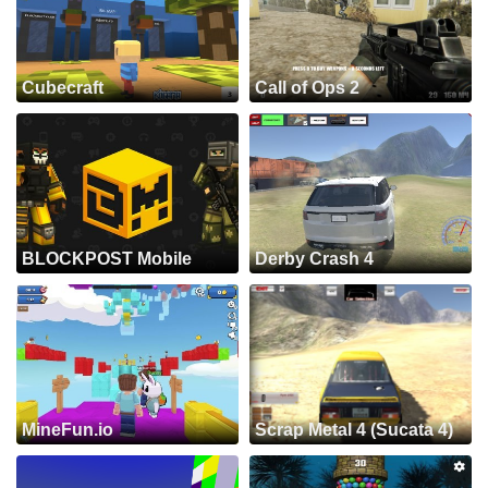
Cubecraft
Call of Ops 2
BLOCKPOST Mobile
Derby Crash 4
MineFun.io
Scrap Metal 4 (Sucata 4)