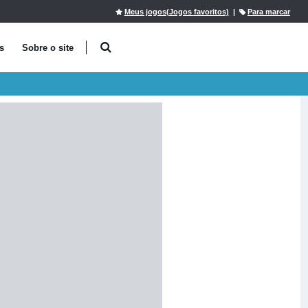
Meus jogos(Jogos favoritos)
|
Para marcar
s
Sobre o site