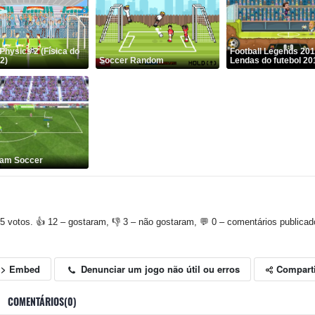
Physics 2 (Física do
Football Legends 201
2)
Soccer Random
Lendas do futebol 20
eam Soccer
5 votos. 👍 12 – gostaram, 👎 3 – não gostaram, 💬 0 – comentários publicad
Compart
Denunciar um jogo não útil ou erros
<> Embed
COMENTÁRIOS(0)