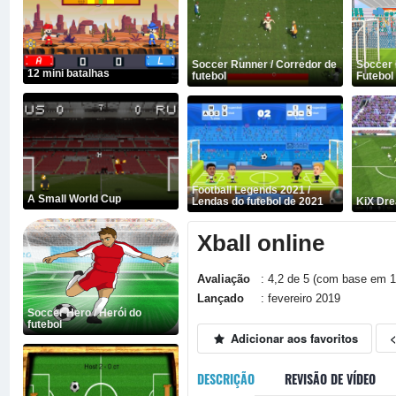
Soccer Runner / Corredor de
Soccer 
12 mini batalhas
futebol
Futebol 
Football Legends 2021 /
A Small World Cup
Lendas do futebol de 2021
KiX Dr
Xball online
Avaliação
: 4,2 de 5 (com base em 1
Lançado
: fevereiro 2019
Soccer Hero / Herói do
futebol
Adicionar aos favoritos
DESCRIÇÃO
REVISÃO DE VÍDEO