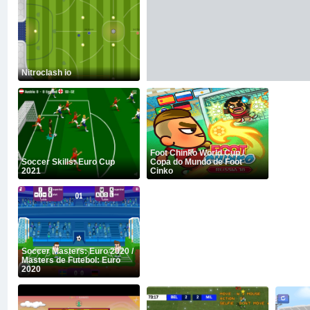
Nitroclash io
Foot Chinko World Cup /
Soccer Skills: Euro Cup
Copa do Mundo de Foot
2021
Cinko
Soccer Masters: Euro 2020 /
Masters de Futebol: Euro
2020