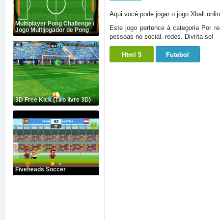
Aqui você pode jogar o jogo Xball onli
Multiplayer Pong Challenge /
Este jogo pertence à categoria Por r
Jogo Multijogador de Pong
pessoas no social. redes. Divirta-se!
Html 5
Futebol
3D Free Kick (Tiro livre 3D)
Fiveheads Soccer