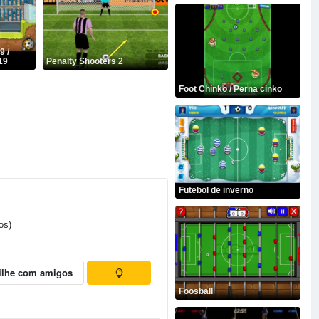
9 /
19
Penalty Shooters 2
Foot Chinko / Perna cinko
Futebol de inverno
os)
ilhe com amigos
Foosball