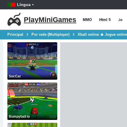
Língua
PlayMiniGames
MMO
Html 5
.io
Principal
Por rede (Multiplayer)
Xball online 🔥 Jogue onlin
SocCar
Bumpyball io