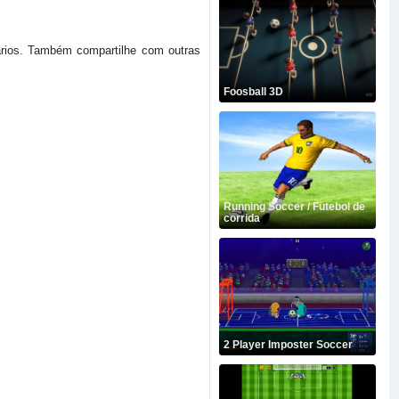
tários. Também compartilhe com outras
Foosball 3D
Running Soccer / Futebol de
corrida
2 Player Imposter Soccer