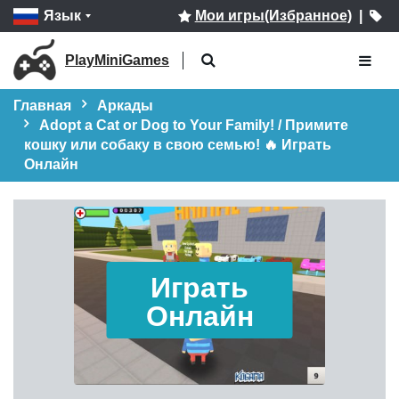
Язык
Мои игры(Избранное)
|
PlayMiniGames
Главная
Аркады
Adopt a Cat or Dog to Your Family! / Примите
кошку или собаку в свою семью! 🔥 Играть
Онлайн
Играть
Онлайн