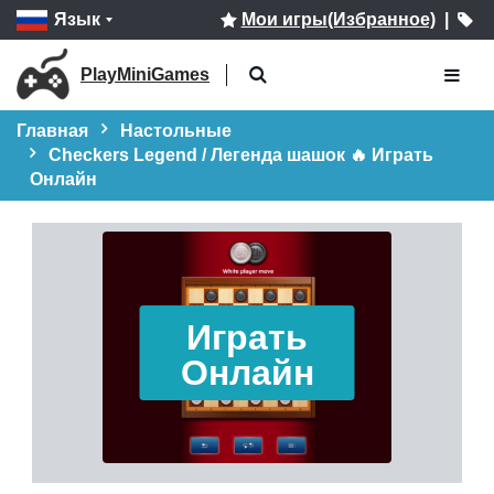
Язык
Мои игры(Избранное)
|
PlayMiniGames
Главная
Настольные
Checkers Legend / Легенда шашок 🔥 Играть
Онлайн
Играть
Онлайн