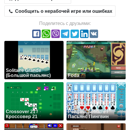
Сообщить о нерабочей игре или ошибках
Поделитесь с друзьями:
Solitaire Grande
(Большой пасьянс)
Foda
Crossover 21 /
Penguin Solitaire /
Кроссовер 21
Пасьянс Пингвин