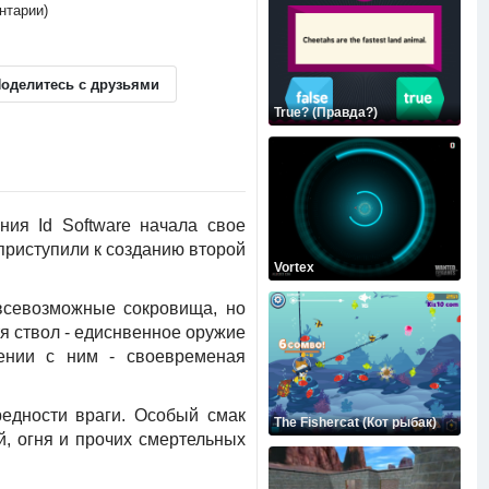
ентарии)
оделитесь с друзьями
True? (Правда?)
ния Id Software начала свое
приступили к созданию второй
Vortex
всевозможные сокровища, но
тя ствол - едиснвенное оружие
щении с ним - своевременая
редности враги. Особый смак
The Fishercat (Кот рыбак)
й, огня и прочих смертельных