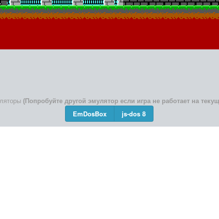
ляторы
(Попробуйте другой эмулятор если игра не работает на теку
EmDosBox
js-dos 8