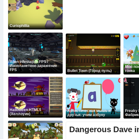
Curiophillia
Alien Infestation FPS /
My Pony
Инопланетное заражение
Мой по
FPS
Bullet Town (Город пуль)
гонка
Halloween HTML5
Артистическая мышь и
Freaky 
(Хеллоуин)
друзья: учим азбуку
Фабрик
Dangerous Dave i