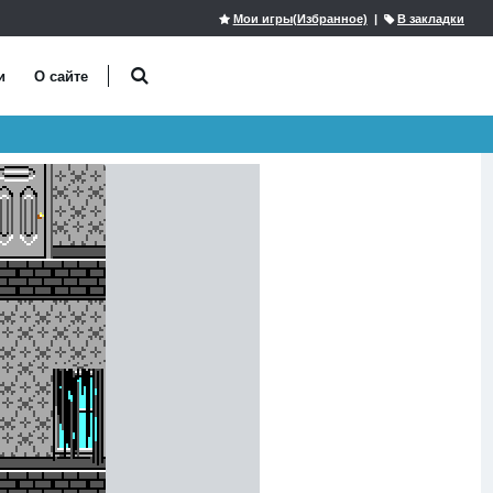
Мои игры(Избранное)
|
В закладки
и
О сайте