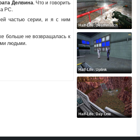
рата Делвина
. Что и говорить
на PC.
ей частью серии, и я с ним
Half-Life: Deathmatch
уже больше не возвращалась к
ими людьми.
Half-Life: Uplink
Half-Life: Day One