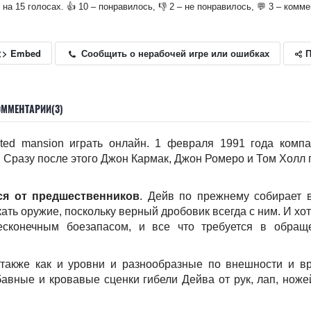
о на 15 голосах. 👍 10 – понравилось, 👎 2 – не понравилось, 💬 3 – комм
П
Сообщить о нерабочей игре или ошибках
<> Embed
ОММЕНТАРИИ(3)
ted mansion играть онлайн. 1 февраля 1991 года компа
Сразу после этого Джон Кармак, Джон Ромеро и Том Холл 
ся от предшественников
. Дейв по прежнему собирает 
ать оружие, поскольку верный дробовик всегда с ним. И хо
есконечным боезапасом, и все что требуется в обра
также как и уровни и разнообразные по внешности и в
вные и кровавые сценки гибели Дейва от рук, лап, ноже