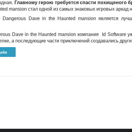
одная.
Главному герою требуется спасти похищеного б
nted mansion стал одной из самых знаковых игровых аркад 
о
Dangerous Dave in the Haunted mansion является лучш
ous Dave in the Haunted mansion компания Id Software 
епке, а последующие части приключений создавались друг
ейв