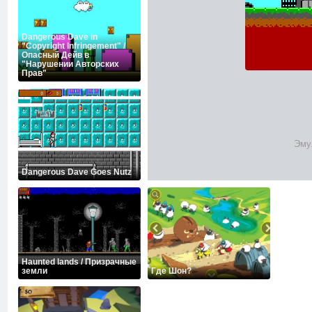
Dangerous Dave in
"Copyright Infringement" /
Опасный Дейв в
"Нарушении Авторских
Прав"
Эму
Dangerous Dave Goes Nutz
Haunted lands / Призрачные
земли
Где Шон?