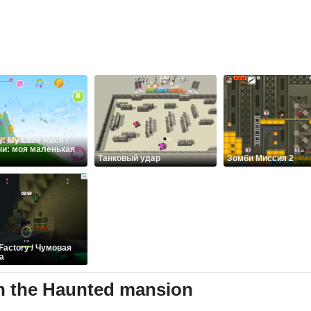
: My Little Race /
ни: моя маленькая
Танковый удар
Зомби Миссия 2
Factory / Чумовая
а
n the Haunted mansion