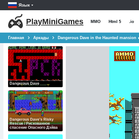
Язык
PlayMiniGames
MMO
Html 5
.io
Главная
Аркады
Dangerous Dave in the Haunted mansion 
Dangerous Dave
Dangerous Dave's Risky
Rescue / Рискованное
спасение Опасного Дэйва