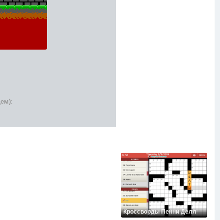
щем)
:
Кроссворды Пенни Делл