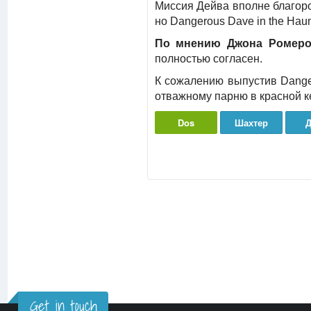
Миссия Дейва вполне благор
но Dangerous Dave in the Hau
По мнению Джона Ромер
полностью согласен.
К сожалению выпустив Danger
отважному парню в красной к
Dos
Шахтер
Д
Get in touch