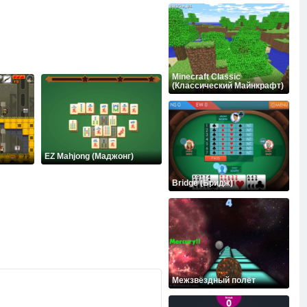
Minecraft Classic
(Классический Майнкрафт)
EZ Mahjong (Маджонг)
Bridge (Бридж)
Межзвёздный полёт