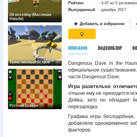
Рейтинг
: 4,47 из 5 (основан
Выпущенный
: декабрь 2017
Oil wrestling (Масляная
борьба)
Добавить в избранное
ОПИСАНИЕ
ВИДЕООБЗОР
К
Таинственный Остров
Dangerous Dave in the Haun
официальное существование. 
части Dangerous Dave.
Игра разительно отличает
отныне ему не приходится иск
Дейва, зато он обладает б
Русские Шашки
перезарядка.
Графика игры бесподобная, 
добавляли одновременно заба
факторов.