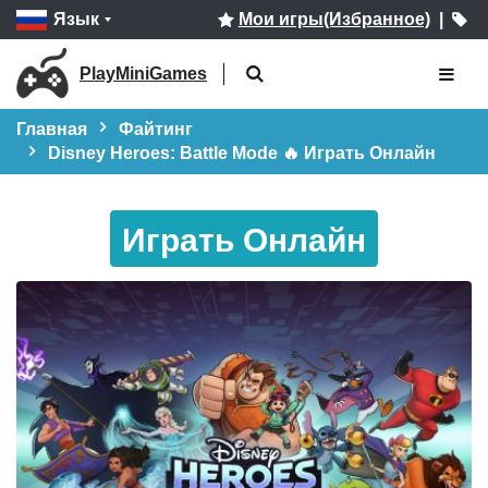
Язык
Мои игры(Избранное)
|
PlayMiniGames
Главная
Файтинг
Disney Heroes: Battle Mode 🔥 Играть Онлайн
Играть Онлайн