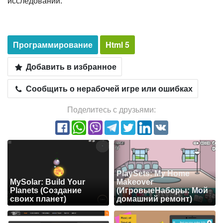
исследований.
Программирование
Html 5
Добавить в избранное
Сообщить о нерабочей игре или ошибках
Поделитесь с друзьями:
PlaySets: My Home
MySolar: Build Your
Makeover
Planets (Создание
(ИгровыеНаборы: Мой
своих планет)
домашний ремонт)