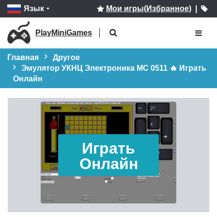
Язык
Мои игры(Избранное)
|
PlayMiniGames
Главная
Другое
Эмулятор УКНЦ Электроника МС 0511 🔥 Играть
Онлайн
Играть
Онлайн