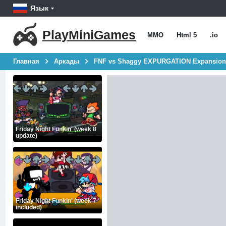
Язык
PlayMiniGames
MMO
Html 5
.io
Главная
Аркады
FNF vs Shaggy EXPURGATION Expansion
Friday Night Funkin' (week 8
update)
Friday Night Funkin' (week 7
included)