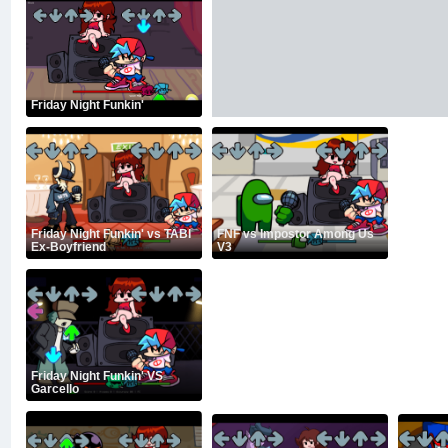
Friday Night Funkin'
Friday Night Funkin' vs TABI
FNF vs Impostor Among Us
Ex-Boyfriend
V3
Friday Night Funkin' VS
Garcello