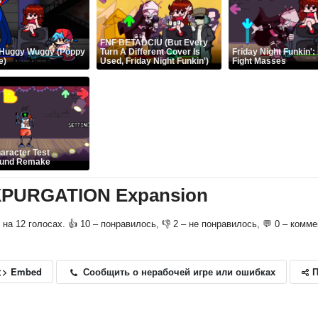
FNF BETADCIU (But Every
 Huggy Wuggy (Poppy
Turn A Different Cover Is
Friday Night Funkin':
e)
Used, Friday Night Funkin')
Fight Masses
aracter Test
ound Remake
XPURGATION Expansion
о на 12 голосах. 👍 10 – понравилось, 👎 2 – не понравилось, 💬 0 – комм
П
Сообщить о нерабочей игре или ошибках
<> Embed