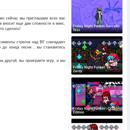
рямо сейчас мы приглашаем всех вас
 вносит еще две сложности в микс,
Friday Night Funkin Garcello
то сделать!
Test
а символы стрелок над BF совпадают
 до конца песни , вы становитесь
а другой, вы проиграете игру, и мы
Friday Night Funkin' vs
Zardy
Friday Night Funkin': CG5
Edition