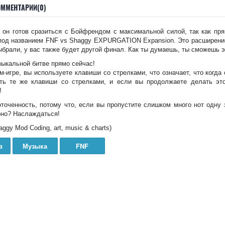
ОММЕНТАРИИ(0)
ь он готов сразиться с Бойфрендом с максимальной силой, так как п
под названием FNF vs Shaggy EXPURGATION Expansion. Это расширение
выбрали, у вас также будет другой финал. Как ты думаешь, ты сможешь э
ыкальной битве прямо сейчас!
тм-игре, вы используете клавиши со стрелками, что означает, что когд
ть те же клавиши со стрелками, и если вы продолжаете делать это
!
оточенность, потому что, если вы пропустите слишком много нот одну з
ерно? Наслаждаться!
aggy Mod Coding, art, music & charts)
в
Музыка
FNF