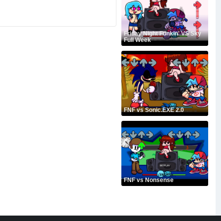
Friday Night Funkin' VS Sky
Full Week
FNF vs Sonic.EXE 2.0
FNF vs Nonsense