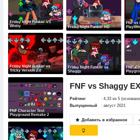
Friday Night Funkin' VS
FNF vs
Whitty
Friday Night Funkin' HD
Playtim
Friday Night Funkin' vs
Friday Night Funkin' vs
FNF: Ch
Tricky Version 2.0
Shaggy
Playgr
FNF vs Shaggy E
Рейтинг
: 4,33 из 5 (основан
Выпущенный
: август 2021
FNF Character Test
Playground Remake 2
Добавить в избранное