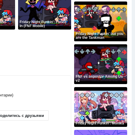
 Mid-
Friday Night Funkin': Foned
In (FNF Mobile)
Friday Night Funkin' but you
are the Tankman
FNF vs Impostor Among Us
v2
ентарии)
оделитесь с друзьями
Friday Night Funkin': Monika