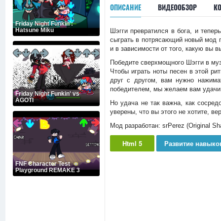
ОПИСАНИЕ
ВИДЕООБЗОР
К
Friday Night Funkin':
Hatsune Miku
Шэгги превратился в бога, и тепер
сыграть в потрясающий новый мод 
и в зависимости от того, какую вы 
Победите сверхмощного Шэгги в муз
Чтобы играть ноты песен в этой ри
друг с другом, вам нужно нажима
победителем, мы желаем вам удачи
Friday Night Funkin' vs
AGOTI
Но удача не так важна, как сосред
уверены, что вы этого не хотите, в
Мод разработан: srPerez (Original Sh
Html 5
Развитие навыко
FNF Character Test
Playground REMAKE 3