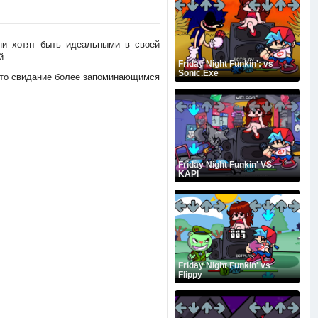
Они хотят быть идеальными в своей
й.
Friday Night Funkin': vs
Sonic.Exe
 это свидание более запоминающимся
Friday Night Funkin' VS.
KAPI
Friday Night Funkin' vs
Flippy