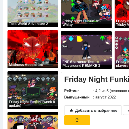
Friday Night Funkin' VS
Friday 
Toca World Adventure 2
Whitty
Tricky V
FNF Character Test
Friday N
Madness Accelerant
Playground REMAKE 3
players
Friday Night Funki
Рейтинг
: 4,2 из 5 (основано
Выпущенный
: август 2022
Friday Night Funkin' (week 8
update)
Добавить в избранное