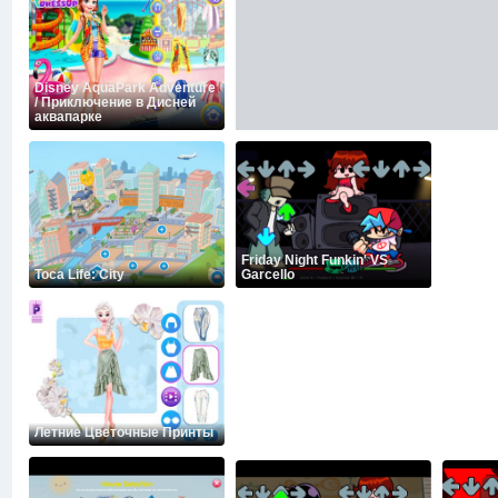
Disney AquaPark Adventure
/ Приключение в Дисней
аквапарке
Friday Night Funkin' VS
Toca Life: City
Garcello
Летние Цветочные Принты