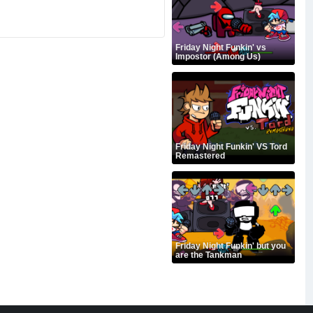
Friday Night Funkin' vs
Impostor (Among Us)
Friday Night Funkin' VS Tord
Remastered
Friday Night Funkin' but you
are the Tankman