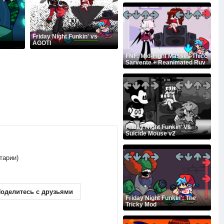
Friday Night Funkin' vs
AGOTI
FNF: Mid-Fight Masses Thicc
Sarvente + Reanimated Ruv
Friday Night Funkin' Vs
Suicide Mouse v2
тарии)
оделитесь с друзьями
Friday Night Funkin': The
Tricky Mod