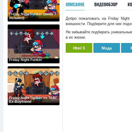
ОПИСАНИЕ
ВИДЕООБЗОР
К
Friday Night Funkin' (week 7
included)
Добро пожаловать на Friday Night
внешности. Подберите для них подх
Не забывайте подбирать уникальные
в их жизни.
Html 5
Мода
Friday Night Funkin'
Friday Night Funkin' vs TABI
Ex-Boyfriend