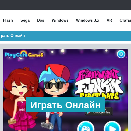
Flash
Sega
Dos
Windows
Windows 3.x
VR
Стать
 Играть Онлайн
Играть Онлайн