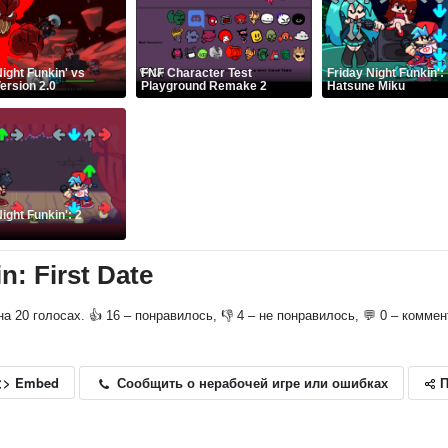
Night Funkin' vs
FNF Character Test
Friday Night Funkin':
ersion 2.0
Playground Remake 2
Hatsune Miku
ight Funkin': 2
n: First Date
 на 20 голосах. 👍 16 – понравилось, 👎 4 – не понравилось, 💬 0 – коммен
П
Сообщить о нерабочей игре или ошибках
<> Embed