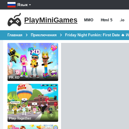
Язык
PlayMiniGames
MMO
Html 5
.io
Главная
Приключения
Friday Night Funkin: First Date 🔥
PK XD
Play Together