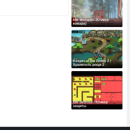
Idle Mosquito (Кликер
комара)
Keeper of the Grove 2 /
Хранитель рощи 2
Idle defense / Кликер
защиты