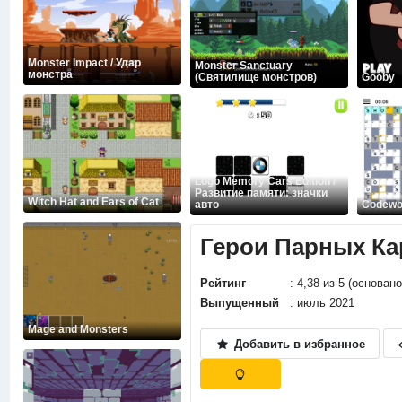
Monster Impact / Удар
Monster Sanctuary
монстра
(Святилище монстров)
Gooby
Logo Memory Cars Edition /
Развитие памяти: значки
Witch Hat and Ears of Cat
авто
Codewo
Герои Парных Ка
Рейтинг
: 4,38 из 5 (основан
Выпущенный
: июль 2021
Mage and Monsters
Добавить в избранное