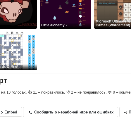
Microsoft Ultimate W
Little alchemy 2
Games (Wordament)
rds Online
рт
о на 13 голосах. 👍 11 – понравилось, 👎 2 – не понравилось, 💬 0 – комме
П
Сообщить о нерабочей игре или ошибках
<> Embed