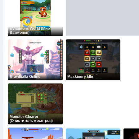
Dynamons World (Мир
Даймонов)
Brawlhalla Online
Maskinery Idle
Monster Clearer
(Очиститель моснтров)