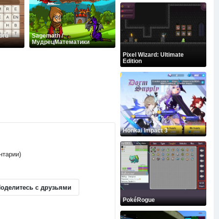
ord
Sagemath /
МудрецМатематики
Pixel Wizard: Ultimate
Edition
Honkai Impact 3
нтарии)
оделитесь с друзьями
PokéRogue