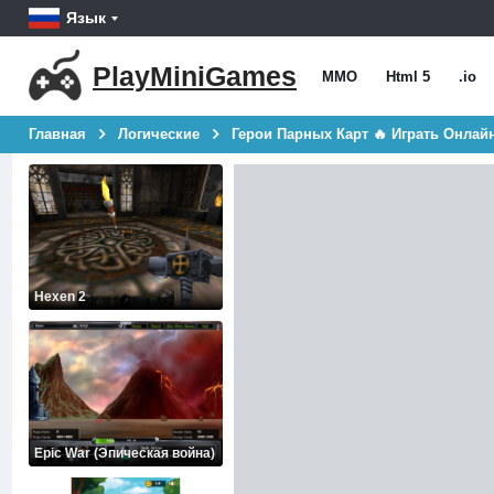
Язык
PlayMiniGames
MMO
Html 5
.io
Главная
Логические
Герои Парных Карт 🔥 Играть Онлай
Hexen 2
Epic War (Эпическая война)