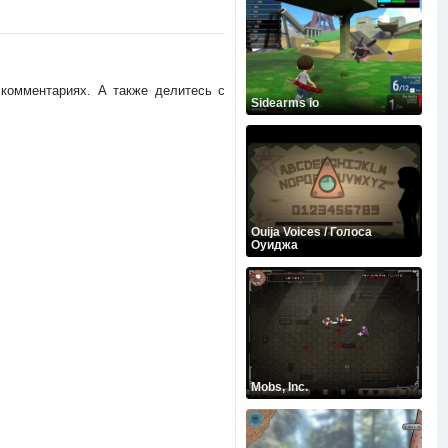
 комментариях. А также делитесь c
Sidearms io
Ouija Voices / Голоса
Оуиджа
Mobs, Inc.