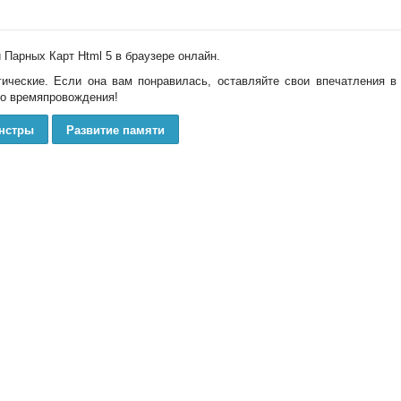
 Парных Карт Html 5 в браузере онлайн.
огические. Если она вам понравилась, оставляйте свои впечатления в
го времяпровождения!
нстры
Развитие памяти