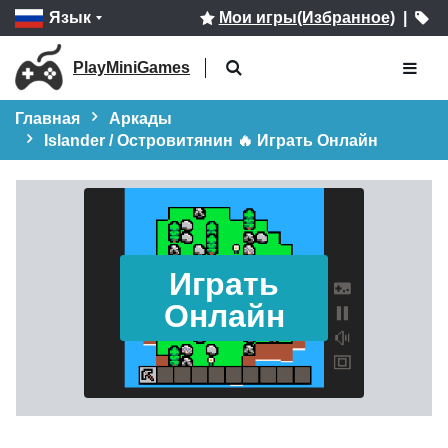
Язык
Мои игры(Избранное)
|
PlayMiniGames
Главная
Аркады
Islander / Островитянин 🔥 Играть Онлайн
Играть
Онлайн