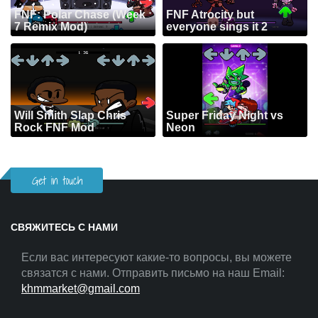
FNF: Polar Chase (Week
FNF Atrocity but
7 Remix Mod)
everyone sings it 2
Will Smith Slap Chris
Super Friday Night vs
Rock FNF Mod
Neon
Get in touch
СВЯЖИТЕСЬ С НАМИ
Если вас интересуют какие-то вопросы, вы можете
связатся с нами. Отправить письмо на наш Email:
khmmarket@gmail.com