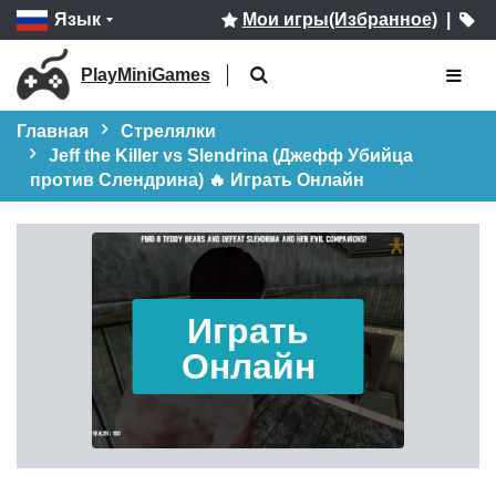
Язык
Мои игры(Избранное)
|
PlayMiniGames
Главная
Стрелялки
Jeff the Killer vs Slendrina (Джефф Убийца
против Слендрина) 🔥 Играть Онлайн
Играть
Онлайн