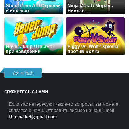
Shoot them All / Стреляй
Ninja Moral / Мораль
в них всех
Ниндзя
Hover Jump / Прыжок
Piggy vs. Wolf / Хрюша
при наведении
против Волка
Get in touch
СВЯЖИТЕСЬ С НАМИ
Если вас интересуют какие-то вопросы, вы можете
связатся с нами. Отправить письмо на наш Email:
khmmarket@gmail.com