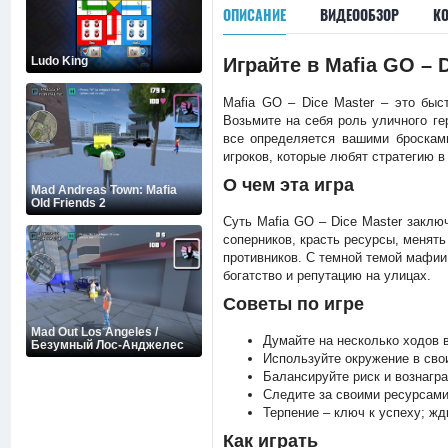
ОПИСАНИЕ
ВИДЕООБЗОР
К
Ludo King
Играйте в Mafia GO – D
Mafia GO – Dice Master – это быс
Возьмите на себя роль уличного г
все определяется вашими бросками
игроков, которые любят стратегию в
О чем эта игра
Mad Andreas Town: Mafia
Old Friends 2
Суть Mafia GO – Dice Master заклю
соперников, красть ресурсы, менят
противников. С темной темой мафии
богатство и репутацию на улицах.
Советы по игре
Mad Out Los Angeles /
Думайте на несколько ходов в
Безумный Лос-Анджелес
Используйте окружение в сво
Балансируйте риск и вознагр
Следите за своими ресурсами
Терпение – ключ к успеху; ж
Как играть