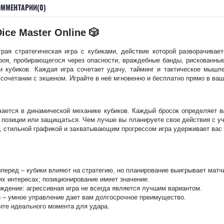
ОММЕНТАРИИ(0)
ice Master Online 🎲
трая стратегическая игра с кубиками, действие которой разворачивае
ероя, пробирающегося через опасности, враждебные банды, рискованны
 кубиков. Каждая игра сочетает удачу, тайминг и тактическое мышл
 сочетании с экшеном. Играйте в неё мгновенно и бесплатно прямо в ва
чается в динамической механике кубиков. Каждый бросок определяет 
ь позиции или защищаться. Чем лучше вы планируете свои действия с уч
, стильной графикой и захватывающим прогрессом игра удерживает вас 
перед – кубики влияют на стратегию, но планирование выигрывает матч
их интересах; позиционирование имеет значение.
аждение: агрессивная игра не всегда является лучшим вариантом.
 – умное управление дает вам долгосрочное преимущество.
дите идеального момента для удара.