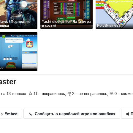
tlaws / Последние
Yacht dice game / Яхта (игра
пники
в кости)
PolyBusiness
ce
aster
о на 13 голосах. 👍 11 – понравилось, 👎 2 – не понравилось, 💬 0 – комме
П
Сообщить о нерабочей игре или ошибках
<> Embed