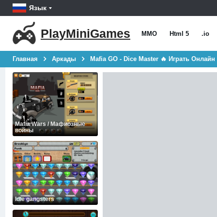
Язык
PlayMiniGames
MMO
Html 5
.io
Главная
Аркады
Mafia GO - Dice Master 🔥 Играть Онлайн
Mafia Wars / Мафиозные
войны
Idle gangsters