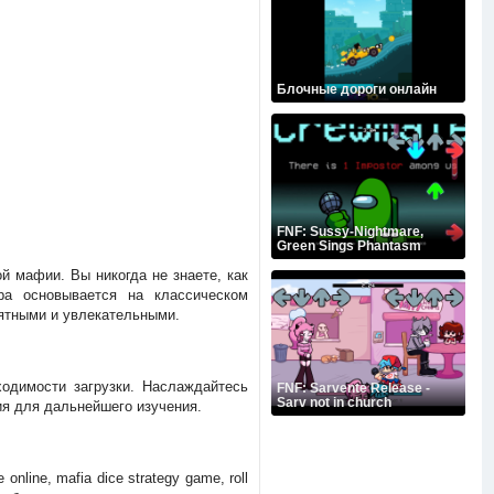
Блочные дороги онлайн
FNF: Sussy-Nightmare,
Green Sings Phantasm
ой мафии. Вы никогда не знаете, как
ра основывается на классическом
нятными и увлекательными.
ходимости загрузки. Наслаждайтесь
FNF: Sarvente Release -
Sarv not in church
ия для дальнейшего изучения.
nline, mafia dice strategy game, roll