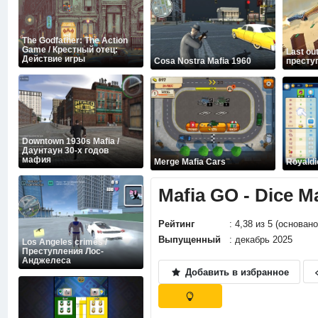
The Godfather: The Action
Game / Крестный отец:
Last ou
Действие игры
Cosa Nostra Mafia 1960
престу
Downtown 1930s Mafia /
Даунтаун 30-х годов
мафия
Merge Mafia Cars
Royaldi
Mafia GO - Dice M
Рейтинг
: 4,38 из 5 (основан
Выпущенный
: декабрь 2025
Los Angeles crimes /
Преступления Лос-
Анджелеса
Добавить в избранное