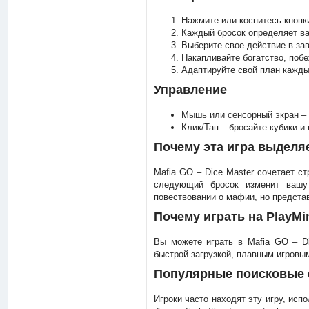
Нажмите или коснитесь кнопки
Каждый бросок определяет ва
Выберите свое действие в зав
Накапливайте богатство, поб
Адаптируйте свой план каждый
Управление
Мышь или сенсорный экран – 
Клик/Тап – бросайте кубики и
Почему эта игра выделя
Mafia GO – Dice Master сочетает ст
следующий бросок изменит вашу 
повествовании о мафии, но предста
Почему играть на PlayM
Вы можете играть в Mafia GO – Di
быстрой загрузкой, плавным игровы
Популярные поисковые
Игроки часто находят эту игру, испол