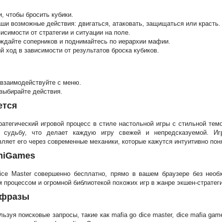
, чтобы бросить кубики.
ши возможные действия: двигаться, атаковать, защищаться или красть.
исимости от стратегии и ситуации на поле.
еждайте соперников и поднимайтесь по иерархии мафии.
 ход в зависимости от результатов броска кубиков.
взаимодействуйте с меню.
 выбирайте действия.
ется
ратегический игровой процесс в стиле настольной игры с стильной тем
судьбу, что делает каждую игру свежей и непредсказуемой. Иг
вляет его через современные механики, которые кажутся интуитивно по
iniGames
ce Master совершенно бесплатно, прямо в вашем браузере без необ
м процессом и огромной библиотекой похожих игр в жанре экшен-стратег
 фразы
ьзуя поисковые запросы, такие как mafia go dice master, dice mafia game o