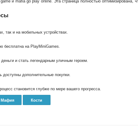
ser game и mafia go play online. Эта страница полностью оптимизирована, 
осы
х, так и на мобильных устройствах.
ью бесплатна на PlayMiniGames.
ь деньги и стать легендарным уличным героем.
ть доступны дополнительные покупки.
процесс становится глубже по мере вашего прогресса.
Мафия
Кости