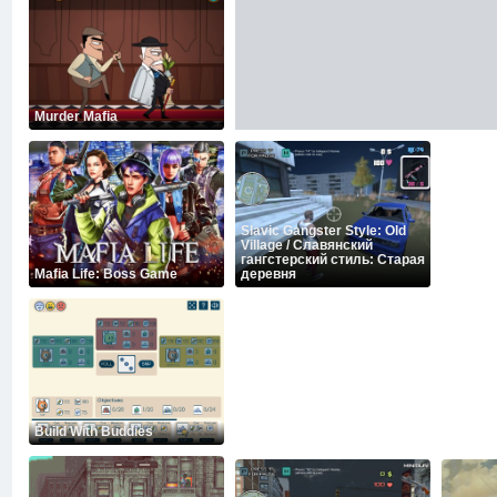
Murder Mafia
Slavic Gangster Style: Old
Village / Славянский
гангстерский стиль: Старая
Mafia Life: Boss Game
деревня
Build With Buddies