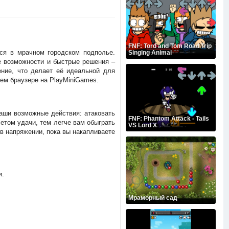
FNF: Tord and Tom Road Trip
тся в мрачном городском подполье.
Singing Animal
е возможности и быстрые решения –
ение, что делает её идеальной для
шем браузере на PlayMiniGames.
ваши возможные действия: атаковать
FNF: Phantom Attack - Tails
етом удачи, тем легче вам обыграть
VS Lord X
в напряжении, пока вы накапливаете
и.
Мраморный сад