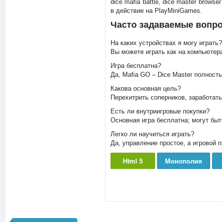
dice mafia battle, dice master brow
в действие на PlayMiniGames.
Часто задаваемые вопр
На каких устройствах я могу играть?
Вы можете играть как на компьютера
Игра бесплатна?
Да, Mafia GO – Dice Master полност
Какова основная цель?
Перехитрить соперников, заработат
Есть ли внутриигровые покупки?
Основная игра бесплатна; могут бы
Легко ли научиться играть?
Да, управление простое, а игровой 
Html 5
Монополия