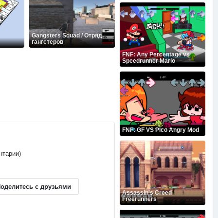
Gangsters Squad / Отряд
гангстеров
FNF: Any Percentage vs
Speedrunner Mario
FNF: GF VS Pico Angry Mod
нтарии)
оделитесь с друзьями
Assassin's Creed
Freerunners