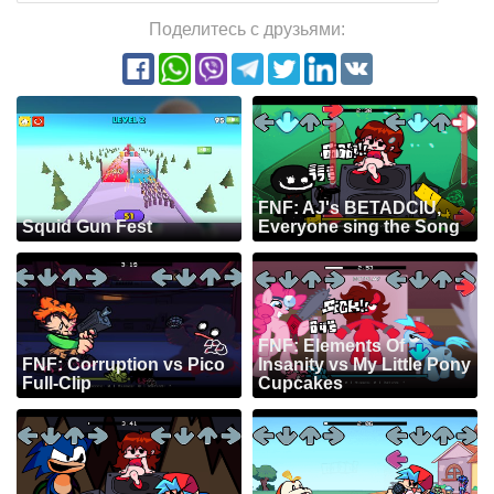
Поделитесь с друзьями:
FNF: AJ's BETADCIU,
Squid Gun Fest
Everyone sing the Song
FNF: Elements Of
FNF: Corruption vs Pico
Insanity vs My Little Pony
Full-Clip
Cupcakes