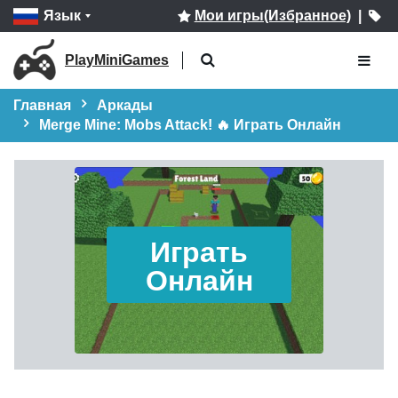
Язык
Мои игры(Избранное)
|
PlayMiniGames
Главная
Аркады
Merge Mine: Mobs Attack! 🔥 Играть Онлайн
Играть
Онлайн