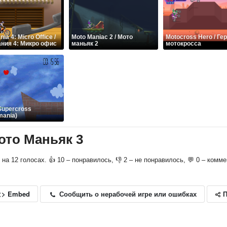
ia 4: Micro Office /
Moto Maniac 2 / Мото
Motocross Hero / Ге
ния 4: Микро офис
маньяк 2
мотокросса
Supercross
mania)
Мото Маньяк 3
о на 12 голосах. 👍 10 – понравилось, 👎 2 – не понравилось, 💬 0 – комм
П
Сообщить о нерабочей игре или ошибках
<> Embed