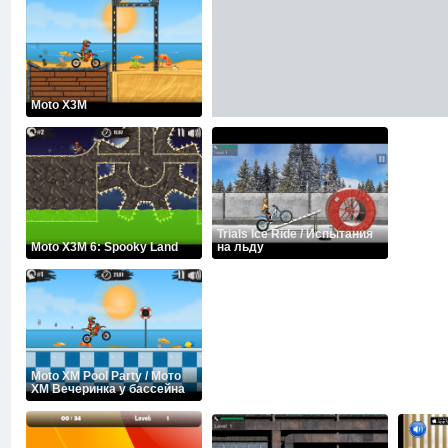
Moto X3M
Trials Ice Ride / Испытания
Moto X3M 6: Spooky Land
на льду
Moto XM Pool Party / Мото
XM Вечеринка у бассейна