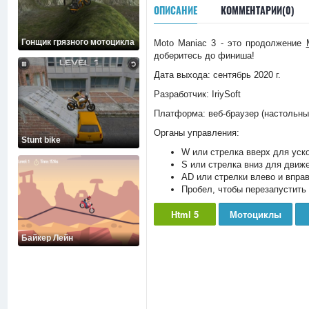
ОПИСАНИЕ
КОММЕНТАРИИ(0)
Гонщик грязного мотоцикла
Moto Maniac 3 - это продолжение
доберитесь до финиша!
Дата выхода: сентябрь 2020 г.
Разработчик: IriySoft
Платформа: веб-браузер (настольны
Органы управления:
Stunt bike
W или стрелка вверх для уск
S или стрелка вниз для движ
AD или стрелки влево и впра
Пробел, чтобы перезапустить 
Html 5
Мотоциклы
Байкер Лейн