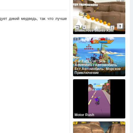
дует дикий медведь, так что лучше
Snowcross Stunts X3M
Car Eats Car: Sea
Adventure / Автомобиль
Ест Автомобиль: Морское
Приключение
Motor Rush