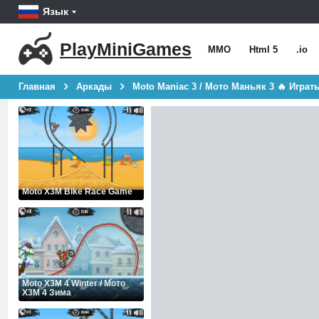
Язык
PlayMiniGames
MMO
Html 5
.io
Главная
Аркады
Moto Maniac 3 / Мото Маньяк 3 🔥 Играт
Moto X3M Bike Race Game
Moto X3M 4 Winter / Мото
X3M 4 Зима