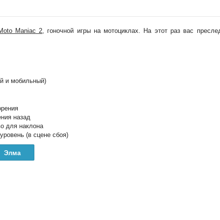
Moto Maniac 2
, гоночной игры на мотоциклах. На этот раз вас пресле
й и мобильный)
орения
ения назад
во для наклона
уровень (в сцене сбоя)
Элма