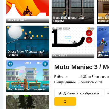
Trials Ride (Испытания
Bike Man
Max Dirt Bike
ездить)
Велома
Ghost Rider / Призрачный
Action 
гонщик
Vex X3M 3
(Elasto
Moto Maniac 3 / 
Рейтинг
: 4,33 из 5 (основан
Выпущенный
: сентябрь 2020
Moto Maniac / Мото маньяк
Добавить в избранное