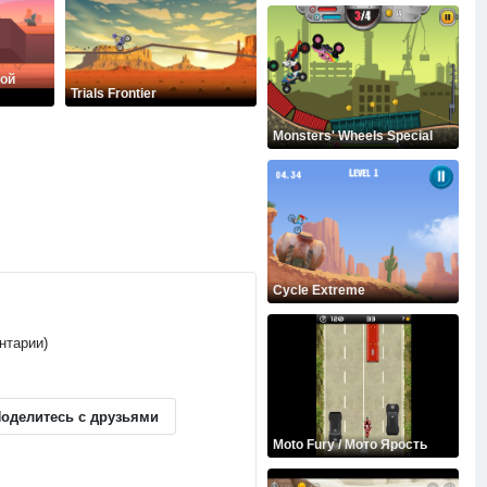
рой
Trials Frontier
Monsters' Wheels Special
Cycle Extreme
ентарии)
оделитесь с друзьями
Moto Fury / Мото Ярость