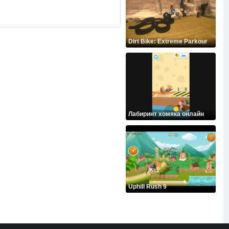
Dirt Bike: Extreme Parkour
Лабиринт хомяка онлайн
Uphill Rush 9