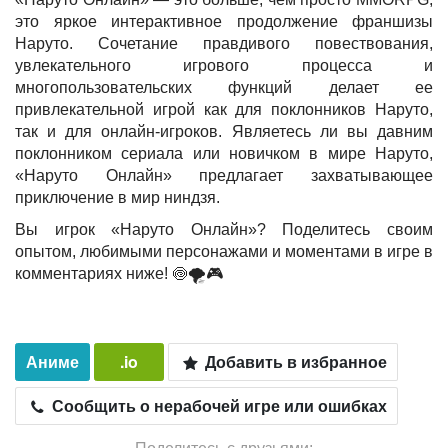
это яркое интерактивное продолжение франшизы
Наруто. Сочетание правдивого повествования,
увлекательного игрового процесса и
многопользовательских функций делает ее
привлекательной игрой как для поклонников Наруто,
так и для онлайн-игроков. Являетесь ли вы давним
поклонником сериала или новичком в мире Наруто,
«Наруто Онлайн» предлагает захватывающее
приключение в мир ниндзя.
Вы игрок «Наруто Онлайн»? Поделитесь своим
опытом, любимыми персонажами и моментами в игре в
комментариях ниже! 🍥🌪️🎮
Аниме
.io
Добавить в избранное
Сообщить о нерабочей игре или ошибках