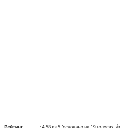
Рейтинг
: 4,58 из 5 (основано на 19 голосах. 👍