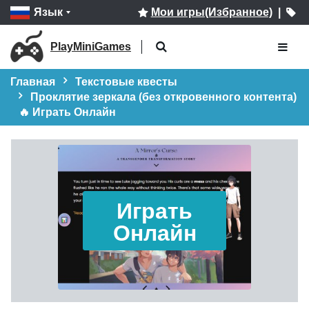
Язык
Мои игры(Избранное)
|
PlayMiniGames
Главная
Текстовые квесты
Проклятие зеркала (без откровенного контента)
🔥 Играть Онлайн
Играть
Онлайн