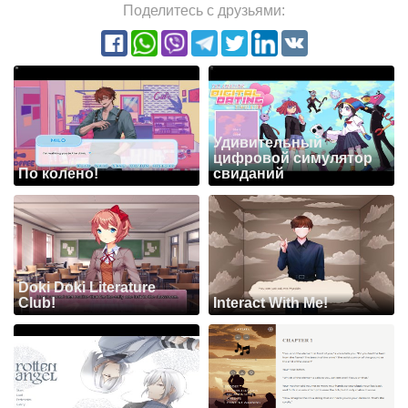
Поделитесь с друзьями:
Удивительный
цифровой симулятор
По колено!
свиданий
Doki Doki Literature
Club!
Interact With Me!