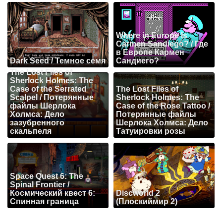
Where in Europe Is
Carmen Sandiego? / Где
в Европе Кармен
Dark Seed / Темное семя
Сандиего?
The Lost Files of
Sherlock Holmes: The
Case of the Serrated
The Lost Files of
Scalpel / Потерянные
Sherlock Holmes: The
файлы Шерлока
Case of the Rose Tattoo /
Холмса: Дело
Потерянные файлы
зазубренного
Шерлока Холмса: Дело
скальпеля
Татуировки розы
Space Quest 6: The
Spinal Frontier /
Космический квест 6:
Discworld 2
Спинная граница
(Плоскиймир 2)