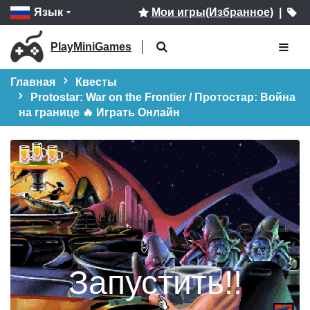
Язык
Мои игры(Избранное)
|
PlayMiniGames
Главная
Квесты
Protostar: War on the Frontier / Протостар: Война
на границе 🔥 Играть Онлайн
Запустить!!