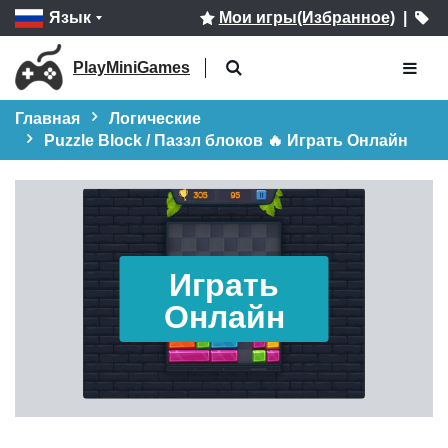
Язык
Мои игры(Избранное)
|
PlayMiniGames
Главная
Логические
Puzzle Block / Паззл блоков 🔥 Играть Онлайн
Играть
Онлайн