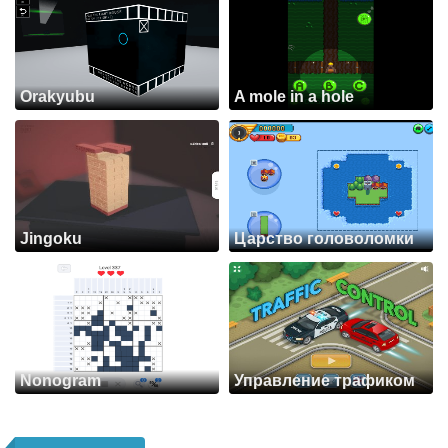
Orakyubu
A mole in a hole
Jingoku
Царство головоломки
Nonogram
Управление трафиком