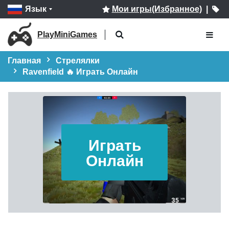
Язык
Мои игры(Избранное)
|
PlayMiniGames
Главная
Стрелялки
Ravenfield 🔥 Играть Онлайн
Играть
Онлайн