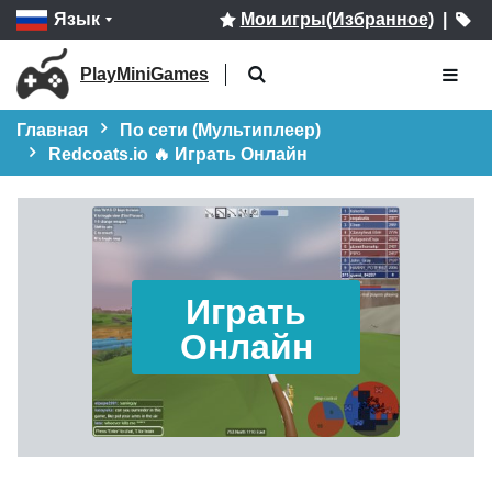
Язык
Мои игры(Избранное)
|
PlayMiniGames
Главная
По сети (Мультиплеер)
Redcoats.io 🔥 Играть Онлайн
Играть
Онлайн