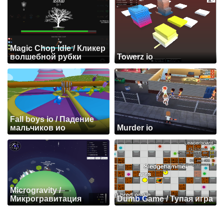
Magic Chop Idle / Кликер
волшебной рубки
Towerz io
Fall boys io / Падение
мальчиков ио
Murder io
Microgravity /
Микрогравитация
Dumb Game / Тупая игра