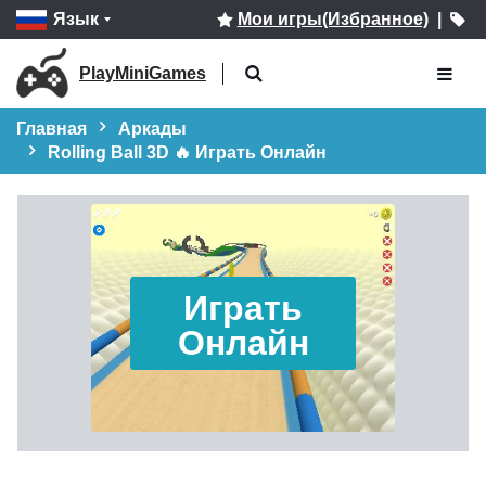
Язык
Мои игры(Избранное)
|
PlayMiniGames
Главная
Аркады
Rolling Ball 3D 🔥 Играть Онлайн
Играть
Онлайн