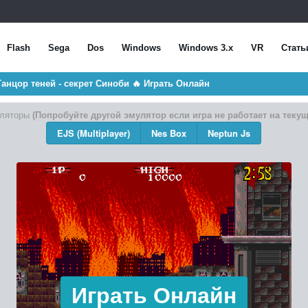
Flash
Sega
Dos
Windows
Windows 3.x
VR
Стать
 Танцор теней - секрет Синоби 🔥 Играть Онлайн
ляторы
(Попробуйте другой эмулятор если игра не работает на теку
EJS (Multiplayer)
Nes Box
Neptun Js
Играть Онлайн