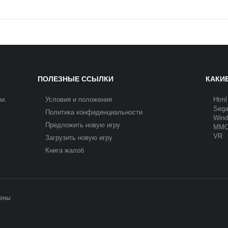
ПОЛЕЗНЫЕ ССЫЛКИ
КАКИ
и.
Условия и положения
Html
Seg
Политика конфиденциальности
Win
Предложить новую игру
MM
VR
Загрузить новую игру
Книга жалоб
щены