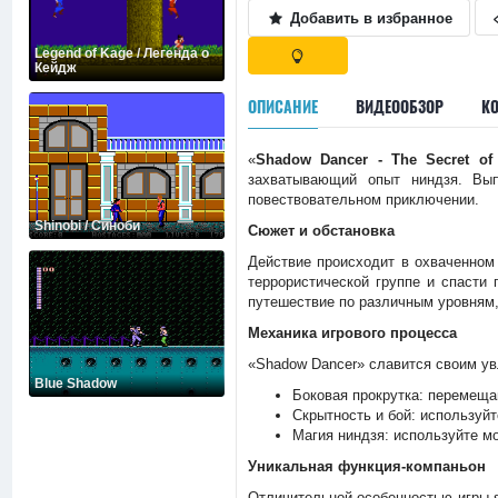
Добавить в избранное
Legend of Kage / Легенда о
Кейдж
ОПИСАНИЕ
ВИДЕООБЗОР
К
«
Shadow Dancer - The Secret of
захватывающий опыт ниндзя. Вып
повествовательном приключении.
Shinobi / Cиноби
Сюжет и обстановка
Действие происходит в охваченном
террористической группе и спасти
путешествие по различным уровням,
Механика игрового процесса
«Shadow Dancer» славится своим у
Blue Shadow
Боковая прокрутка: перемеща
Скрытность и бой: используйт
Магия ниндзя: используйте м
Уникальная функция-компаньон
Отличительной особенностью игры я