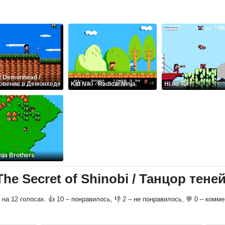
t Demonhead /
овение в Демонхеде
Kid Niki - Radical Ninja
Hi no Tori
inja Brothers
he Secret of Shinobi / Танцор тене
о на 12 голосах. 👍 10 – понравилось, 👎 2 – не понравилось, 💬 0 – комм