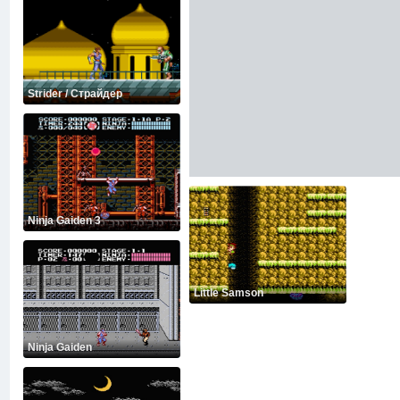
Strider / Страйдер
Ninja Gaiden 3
Little Samson
Ninja Gaiden