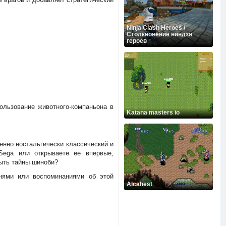
Ninja Clash Heroes /
Столкновение ниндзя
героев
пользование животного-компаньона в
Katana masters io
менно ностальгически классический и
Sega или открываете ее впервые,
рыть тайны шиноби?
нями или воспоминаниями об этой
Alcahest