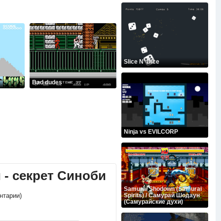
Slice N' Dice
Bad dudes
Ninja vs EVILCORP
й - секрет Синоби
Samurai Shodown (Samurai
ентарии)
Spirits) / Самурай Шодаун
(Самурайские духи)