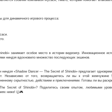
ы для динамичного игрового процесса:
саси.
то.
inobi» занимает особое место в истории видеоигр. Инновационное ис
иями ниндзя вдохновило множество последующих экшенов.
и ниндзя «Shadow Dancer — The Secret of Shinobi» предлагает одновре
т. Независимо от того, возвращаетесь ли вы к этой жемчужине 
лненному скрытностью, действием и приключениями. Готовы ли вы раск
he Secret of Shinobi»? Поделитесь своим опытом, любимыми уров
иях ниже! 🐺🎮