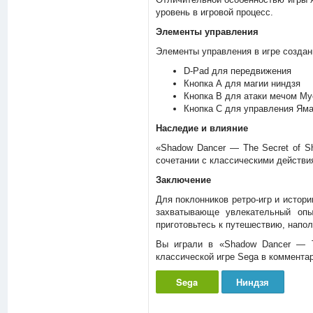
уровень в игровой процесс.
Элементы управления
Элементы управления в игре создан
D-Pad для передвижения
Кнопка А для магии ниндзя
Кнопка B для атаки мечом Му
Кнопка C для управления Яма
Наследие и влияние
«Shadow Dancer — The Secret of Sh
сочетании с классическими действ
Заключение
Для поклонников ретро-игр и истори
захватывающе увлекательный опы
приготовьтесь к путешествию, напо
Вы играли в «Shadow Dancer — T
классической игре Sega в комментар
Sega
Ниндзя