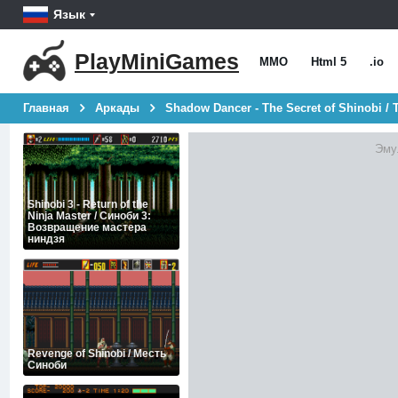
Язык
PlayMiniGames
MMO
Html 5
.io
Главная
Аркады
Shadow Dancer - The Secret of Shinobi /
Эму
Shinobi 3 - Return of the
Ninja Master / Синоби 3:
Возвращение мастера
ниндзя
Revenge of Shinobi / Месть
Cиноби