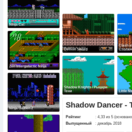
Ninja Cat
Clash a
Demon Sword
Столкн
Zen Intergalactic Ninja
Shadow Knights / Рыцари
Тени
Little N
Shadow Dancer - T
Ninja Gaiden 2
Рейтинг
: 4,33 из 5 (основан
Выпущенный
: декабрь 2018