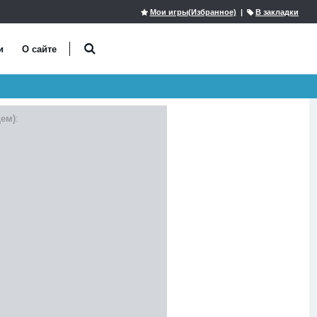
Мои игры(Избранное)
|
В закладки
и
О сайте
щем)
: