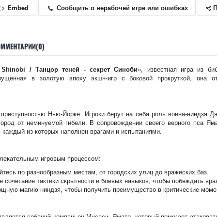
П
Сообщить о нерабочей игре или ошибках
<> Embed
ОММЕНТАРИИ(0)
 Shinobi / Танцор теней - секрет Синоби
», известная игра из би
ущенная в золотую эпоху экшн-игр с боковой прокруткой, она о
 преступностью Нью-Йорке. Игроки берут на себя роль воина-ниндзя 
 город от неминуемой гибели. В сопровождении своего верного пса Ям
 каждый из которых наполнен врагами и испытаниями.
влекательным игровым процессом:
йтесь по разнообразным местам, от городских улиц до вражеских баз.
е сочетание тактики скрытности и боевых навыков, чтобы побеждать вра
ощную магию ниндзя, чтобы получить преимущество в критические моме
вляется собачий компаньон Мусаси, Ямато, который помогает атаковать