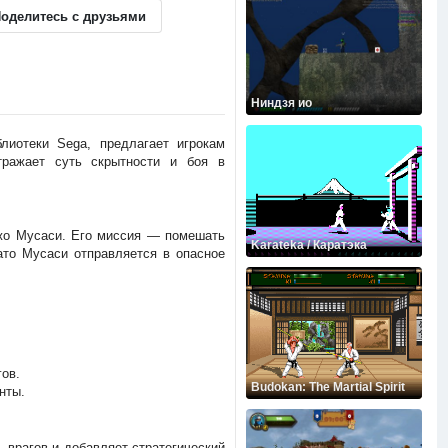
оделитесь с друзьями
Ниндзя ио
блиотеки Sega, предлагает игрокам
тражает суть скрытности и боя в
Джо Мусаси. Его миссия — помешать
Karateka / Каратэка
ато Мусаси отправляется в опасное
гов.
Budokan: The Martial Spirit
нты.
 врагов и добавляет стратегический