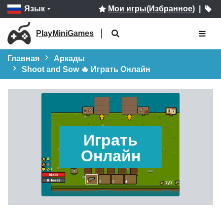
Язык
Мои игры(Избранное)
|
PlayMiniGames
Главная
Аркады
Shoot and Sow 🔥 Играть Онлайн
Играть
Онлайн