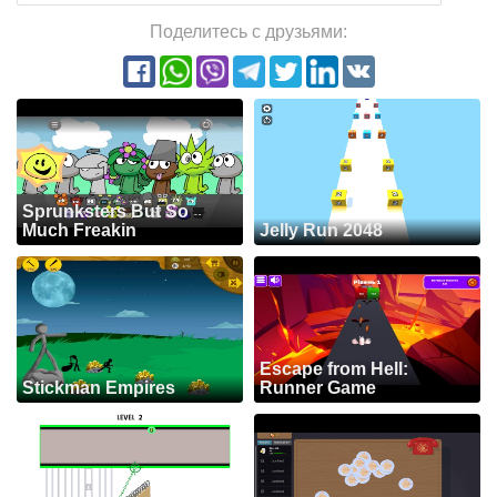
Поделитесь с друзьями:
Sprunksters But So
Much Freakin
Jelly Run 2048
Escape from Hell:
Stickman Empires
Runner Game