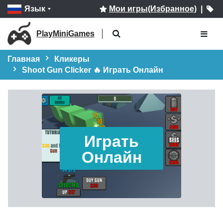
Язык
Мои игры(Избранное)
|
PlayMiniGames
Главная
Кликеры
Shoot Gun Clicker 🔥 Играть Онлайн
Играть
Онлайн