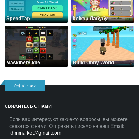
SpeedTap
Клікер Лабубу
Maskinery Idle
Build Obby World
Get in touch
СВЯЖИТЕСЬ С НАМИ
Если вас интересуют какие-то вопросы, вы можете
связатся с нами. Отправить письмо на наш Email:
khmmarket@gmail.com