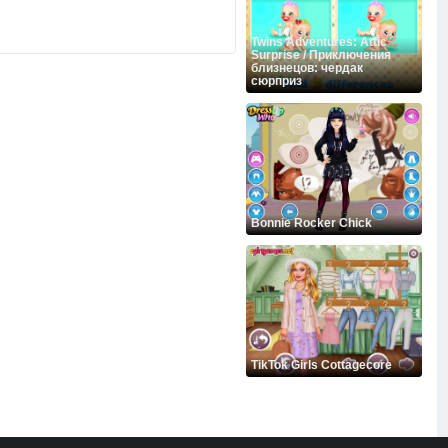
Twins Adventures: Attic
Surprise / Приключения
близнецов: чердак
сюрприз
Bonnie Rocker Chick
TikTok Girls Cottagecore