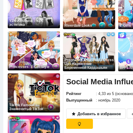
Y2K Aesthetic / Y2K
эстетика
Riverdale Looks
E-Girls
Pregnant Kardashians Dress
Up / Наряжение
Princesses: E-Girl Style
Беременной Кардашьян
BFFs Ni
Social Media Inf
Рейтинг
: 4,33 из 5 (основан
Выпущенный
: ноябрь 2020
TikTok Famous /
Знаменитый TikTok
Добавить в избранное