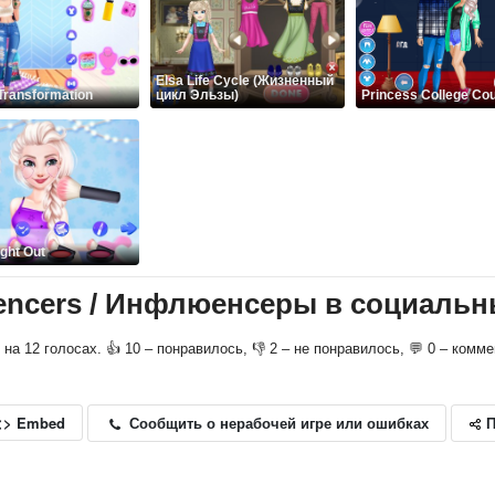
Elsa Life Cycle (Жизненный
 Transformation
цикл Эльзы)
Princess College Co
ght Out
luencers / Инфлюенсеры в социальн
о на 12 голосах. 👍 10 – понравилось, 👎 2 – не понравилось, 💬 0 – комм
П
Сообщить о нерабочей игре или ошибках
<> Embed