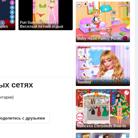
Fun Summer Holiday /
uples
Веселый летний отдых
Baby Hazel Family Picnic
Fashion Battle Girly Vs
ых сетях
Tomboy
ентарии)
оделитесь с друзьями
Princess Christmas Beards