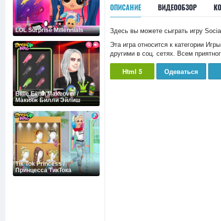
ОПИСАНИЕ
ВИДЕООБЗОР
К
LOL Surprise Millennials
Здесь вы можете сыграть игру Socia
Эта игра относится к категории Игр
другими в соц. сетях. Всем приятно
Html 5
Одеваться
Billie Eilish Makeover /
Макияж Билли Эйлиш
Tik Tok Princess /
Принцесса ТикТока