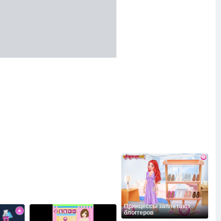
Принцессы заплетают
блоггеров