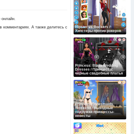
е онлайн.
 в комментариях. А также делитесь c
Hipster vs Rockers /
Хипстеры против рокеров
Princess: Black Wedding
Dresses / Принцесса:
черные свадебные платья
Princess Bridesmaids
Weekend / Выходные
подружки принцессы-
невесты