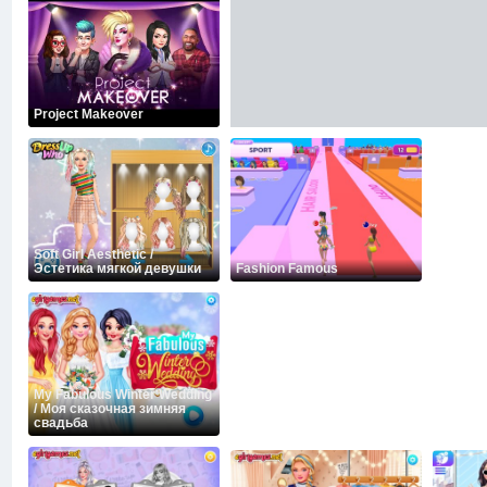
Project Makeover
Soft Girl Aesthetic /
Эстетика мягкой девушки
Fashion Famous
My Fabulous Winter Wedding
/ Моя сказочная зимняя
свадьба