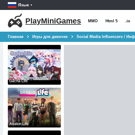
Язык
PlayMiniGames
MMO
Html 5
.io
Главная
Игры для девочек
Social Media Influencers / И
Gacha Life
Avakin Life