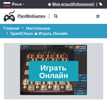
Язык
Мои игры(Избранное)
|
PlayMiniGames
Главная
Настольные
SparkChess 🔥 Играть Онлайн
Играть
Онлайн