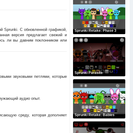
 Sprunki. С обновленной графикой,
Sprunki Retake: Phase 3
нная версия предлагает свежий и
тесь ли вы давним поклонником или
Sprunki Parasite
овыми звуковыми петлями, которые
ружающий аудио опыт.
ясающую среду, которая дополняет
Sprunki Retake: Babies