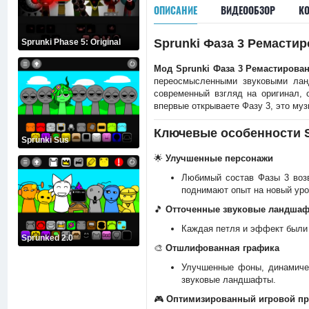
ОПИСАНИЕ
ВИДЕООБЗОР
К
Sprunki Фаза 3 Ремасти
Sprunki Phase 5: Original
Мод Sprunki Фаза 3 Ремастирова
переосмысленными звуковыми лан
современный взгляд на оригинал, 
впервые открываете Фазу 3, это муз
Ключевые особенности S
Sprunki Sus
🌟
Улучшенные персонажи
Любимый состав Фазы 3 возв
поднимают опыт на новый уро
🎵
Отточенные звуковые ландша
Каждая петля и эффект были
Sprunked 2.0
🎨
Отшлифованная графика
Улучшенные фоны, динамиче
звуковые ландшафты.
🎮
Оптимизированный игровой пр