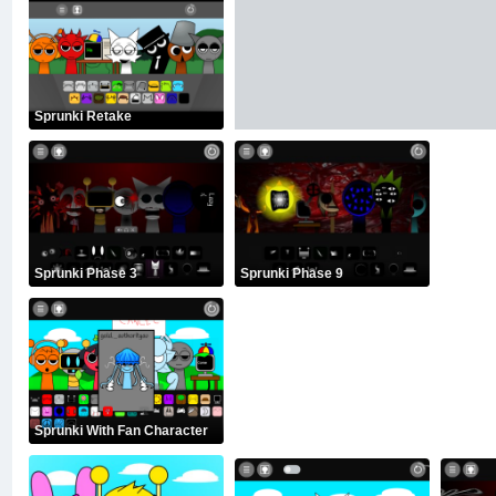
Sprunki Retake
Sprunki Phase 3
Sprunki Phase 9
Sprunki With Fan Character