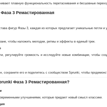
чивают плавную функциональность перетаскивания и бесшовные переход
i Фаза 3 Ремастированная
става фигур Фазы 3, каждая из которых предлагает уникальные петли и
ране, чтобы наложить мелодии, ритмы и эффекты в единый трек.
е
ли, регулируйте громкость и исследуйте новые комбинации, чтобы с
н, сохраните его и поделитесь с сообществом Sprunki, чтобы продемон
prunki Фаза 3 Ремастированная?
и
современными улучшениями, которые придают новый смысл классике.
ция