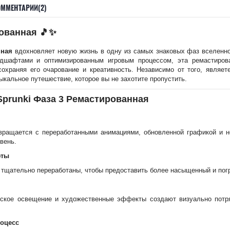
ОММЕНТАРИИ(2)
рованная
🎵✨
нная
вдохновляет новую жизнь в одну из самых знаковых фаз вселенной
дшафтами и оптимизированным игровым процессом, эта ремастирова
сохраняя его очарование и креативность. Независимо от того, являе
ыкальное путешествие, которое вы не захотите пропустить.
prunki Фаза 3 Ремастированная
ращается с переработанными анимациями, обновленной графикой и н
вень.
фты
 тщательно переработаны, чтобы предоставить более насыщенный и пог
ское освещение и художественные эффекты создают визуально потр
оцесс