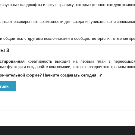
 звуковые ландшафты и яркую графику, которые делают каждую композ
длагает расширенные возможности для создания уникальных и запомина
и общайтесь с другими поклонниками в сообществе Sprunki, отмечая кре
зы 3
стированная
креативность выходит на первый план в переосмысл
ые функции и создавайте композиции, которые раздвигают границы ваш
кончательной форме? Начните создавать сегодня!
🎵
runki