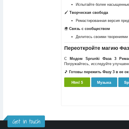
Испытайте более насыщенные
🖌️
Творческая свобода
Ремастированная версия пре
🌍
Связь с сообществом
Делитесь своими творениями 
Переоткройте магию Фа
С
Модом Sprunki Фаза 3 Рема
Погружайтесь, исследуйте улучшенн
🎵
Готовы пережить Фазу 3 в ее о
Html 5
Музыка
Sp
Get in touch