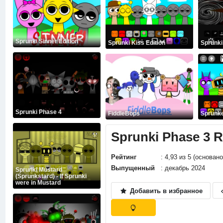
Sprunki Sinner Edition
Sprunki Kiss Edition
Sprunki
Sprunki Phase 4
FiddleBops
Sprunke
Sprunki Phase 3 
Рейтинг
: 4,93 из 5 (основан
Выпущенный
: декабрь 2024
Sprunki Mustard
(Sprunkstard) - If Sprunki
were in Mustard
Добавить в избранное