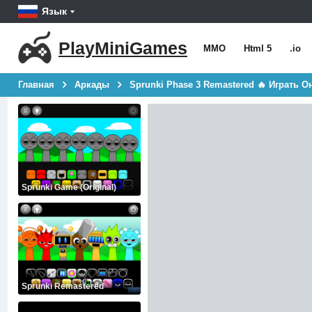
Язык
PlayMiniGames
MMO
Html 5
.io
Главная
Аркады
Sprunki Phase 3 Remastered 🔥 Играть О
Sprunki Game (Original)
Sprunki Remastered