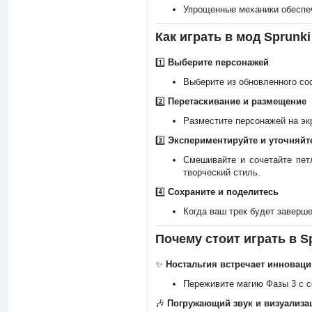
Упрощенные механики обеспе
Как играть в мод Sprunk
1️⃣
Выберите персонажей
Выберите из обновленного со
2️⃣
Перетаскивание и размещение
Разместите персонажей на эк
3️⃣
Экспериментируйте и уточняйт
Смешивайте и сочетайте пет
творческий стиль.
4️⃣
Сохраните и поделитесь
Когда ваш трек будет заверше
Почему стоит играть в S
✨
Ностальгия встречает инноваци
Переживите магию Фазы 3 с 
🎶
Погружающий звук и визуализа