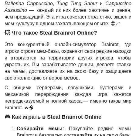
Ballerina Cappuccino
,
Tung Tung Sahur
и
Cappuccino
Assassino
— каждый из них более хаотичен и ценен,
чем предыдущий. Эта игра сочетает стратегию, экшен и
мем-культуру в одном захватывающем опыте. 😎📈
💥 Что такое Steal Brainrot Online?
Это конкурентный онлайн-симулятор Brainrot, где
игроки строят мем-базы, охраняют свои редкие находки
и вторгаются на территории других игроков, чтобы
украсть их. Вы зарабатываете деньги, делаете ставки
на мемы, доставляете их на свою базу и защищаете
свою коллекцию от воров мемов.
С общими серверами, ловушками, бустерами и
механикой перерождения каждая игра кажется
непредсказуемой и полной хаоса — именно таков мир
Brainrot. 🔥🧠
🎮 Как играть в Steal Brainrot Online
Собирайте мемы:
Покупайте редкие мемы
Brainrot и безопасно доставляйте их на свою базу.