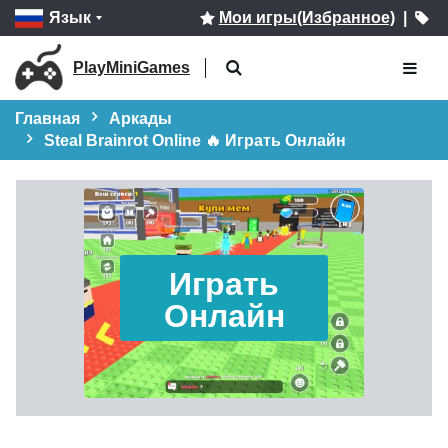
Язык
Мои игры(Избранное)
|
PlayMiniGames
Главная
Аркады
Steal Brainrot Online 🔥 Играть Онлайн
Играть
Онлайн