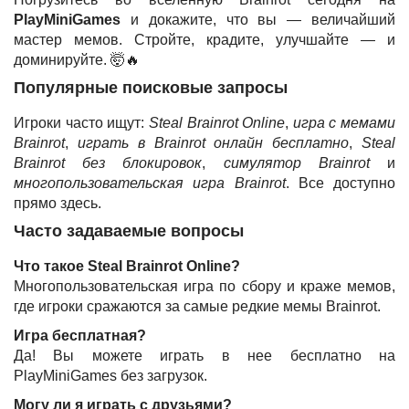
PlayMiniGames
и докажите, что вы — величайший
мастер мемов. Стройте, крадите, улучшайте — и
доминируйте. 🤯🔥
Популярные поисковые запросы
Игроки часто ищут:
Steal Brainrot Online
,
игра с мемами
Brainrot
,
играть в Brainrot онлайн бесплатно
,
Steal
Brainrot без блокировок
,
симулятор Brainrot
и
многопользовательская игра Brainrot
. Все доступно
прямо здесь.
Часто задаваемые вопросы
Что такое Steal Brainrot Online?
Многопользовательская игра по сбору и краже мемов,
где игроки сражаются за самые редкие мемы Brainrot.
Игра бесплатная?
Да! Вы можете играть в нее бесплатно на
PlayMiniGames без загрузок.
Могу ли я играть с друзьями?