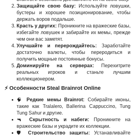
Защищайте свою базу:
Используйте ловушки,
бустеры и хорошее позиционирование, чтобы
держать воров подальше.
Красть у других:
Проникните на вражеские базы,
избегайте ловушек и забирайте их мемы, прежде
чем они вас заметят.
Улучшайте и перерождайтесь:
Заработайте
достаточно валюты, чтобы переродиться и
получить мощные постоянные бонусы.
Доминируйте на серверах:
Перехитрите
реальных игроков и станьте лучшим
коллекционером.
⚡ Особенности Steal Brainrot Online
🧠
Редкие мемы Brainrot:
Собирайте иконы,
такие как Tralalero, Ballerina Cappuccino, Tung
Tung Sahur и другие.
🔫
Скрытность и набеги:
Проникните на
вражеские базы и украдите их коллекции.
🛡️
Строительство защиты:
Устанавливайте