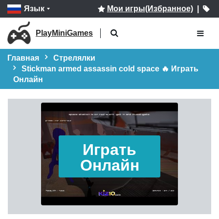
Язык
Мои игры(Избранное)
|
PlayMiniGames
Главная
Стрелялки
Stickman armed assassin cold space 🔥 Играть
Онлайн
Играть
Онлайн