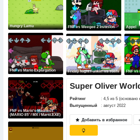
Hungry Lamu
FNF vs Weegee 2 Invasion
Appel
FNF vs Mario Expurgation
Friday Night Funkin' vs Yoshi
FNF vs 
Super Oliver Worl
Рейтинг
: 4,5 из 5 (основано
Выпущенный
: август 2022
FNF vs Mario's Madness
(MARIO 85′ / MX / Mario.EXE)
Добавить в избранное