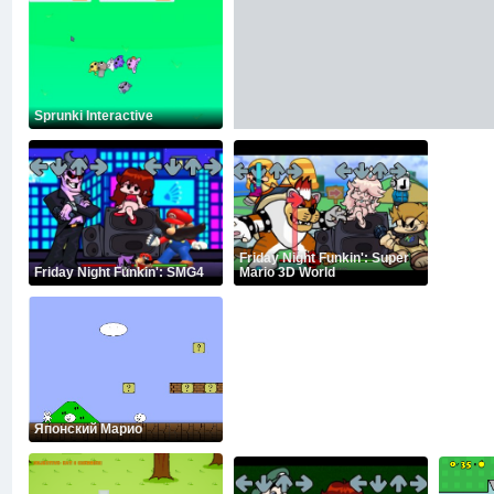
Sprunki Interactive
Friday Night Funkin': Super
Friday Night Funkin': SMG4
Mario 3D World
Японский Марио