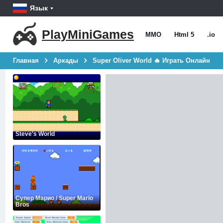
Язык
PlayMiniGames
MMO
Html 5
.io
Главная
Аркады
Super Oliver World 🔥 Играть Онлайн
Steve's World
Супер Марио / Super Mario
Bros