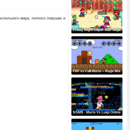
аллельного мира, полного ловушек и
Friday Night Super Star Saga
FNF vs Cat Mario – Rage Mix
NSMB - Mario Vs Luigi Online