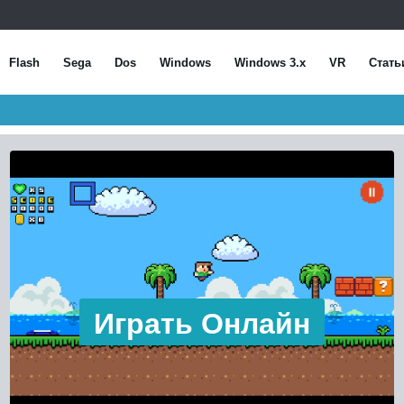
Flash
Sega
Dos
Windows
Windows 3.x
VR
Стать
Играть Онлайн