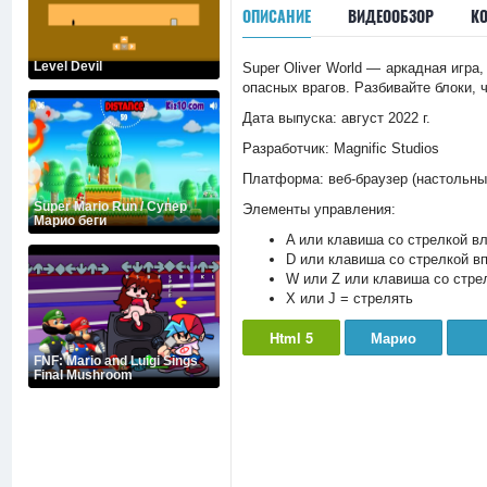
ОПИСАНИЕ
ВИДЕООБЗОР
К
Level Devil
Super Oliver World — аркадная игр
опасных врагов. Разбивайте блоки, 
Дата выпуска: август 2022 г.
Разработчик: Magnific Studios
Платформа: веб-браузер (настольны
Super Mario Run / Супер
Элементы управления:
Марио беги
A или клавиша со стрелкой в
D или клавиша со стрелкой вп
W или Z или клавиша со стре
X или J = стрелять
Html 5
Марио
FNF: Mario and Luigi Sings
Final Mushroom