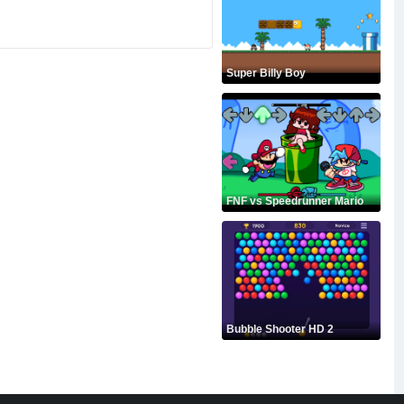
Super Billy Boy
FNF vs Speedrunner Mario
Bubble Shooter HD 2