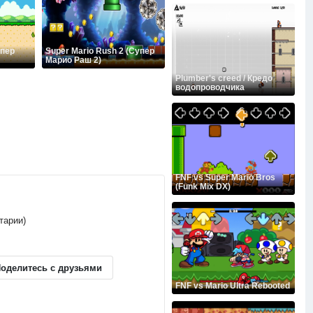
упер
Super Mario Rush 2 (Супер
Марио Раш 2)
Plumber's creed / Кредо
водопроводчика
FNF vs Super Mario Bros
(Funk Mix DX)
тарии)
оделитесь с друзьями
FNF vs Mario Ultra Rebooted