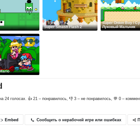
Super Onion Boy / С
Super Smash Flash 2
Луковый Мальчик
Mario
d
 на 24 голосах. 👍 21 – понравилось, 👎 3 – не понравилось, 💬 0 – коммен
П
Сообщить о нерабочей игре или ошибках
<> Embed