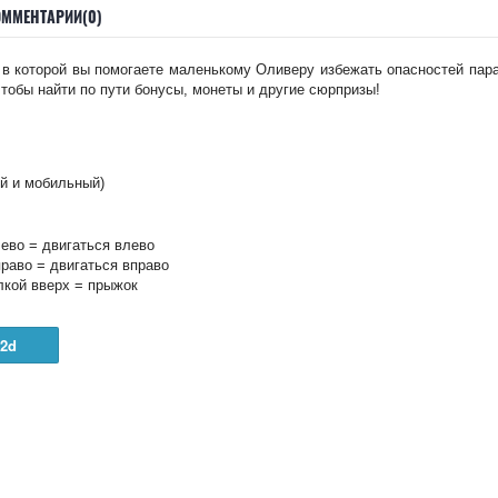
ОММЕНТАРИИ(0)
а, в которой вы помогаете маленькому Оливеру избежать опасностей пар
чтобы найти по пути бонусы, монеты и другие сюрпризы!
й и мобильный)
лево = двигаться влево
раво = двигаться вправо
лкой вверх = прыжок
2d