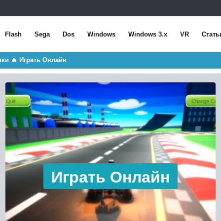
Flash
Sega
Dos
Windows
Windows 3.x
VR
Стать
нки 🔥 Играть Онлайн
Играть Онлайн