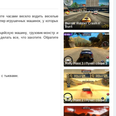
жете часами весело водить веселые
упер игрушечных машинок, у которых
Burnin' Rubber Crash n'
Burn
ейскую машину, грузовик-монстр и
делать все, что захотите. Обратите
Rally Point 3 / Пункт сбора 3
 с тыквами.
Rally Point 2 / Пункт сбора 2