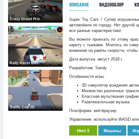
ОПИСАНИЕ
ВИДЕООБЗОР
К
Crazy Grand Prix
Super Toy Cars / Супер игрушечны
автомобили по городу. Нет другой 
все разные характеристики.
Вы можете проехать по этому кра
карету с тыквами. Мчитесь по симу
внимание на рампы скорости, чтобы
Дата выпуска: август 2018 г.
Rally Racer Dirt
Разработчик: Sandy
Особенности игры:
3D симулятор вождения авто
Множество различных транспо
Классная мультяшная графика
Развлекательная музыка
Traffic Cop 3D
Платформа: веб-браузер
Управление: используйте WASD или
Html 5
Машины
Иг