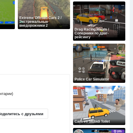
Extreme Offroad Cars 2 /
Экстремальные
внедорожники 2
Drag Racing Rivals /
Соперники по драг-
рейсингу
Police Car Simulator
ентарии)
оделитесь с друзьями
Cars vs Skibidi Toilet