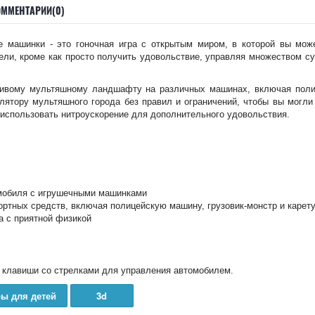
ОММЕНТАРИИ(0)
е машинки - это гоночная игра с открытым миром, в которой вы мо
цели, кроме как просто получить удовольствие, управляя множеством с
сивому мультяшному ландшафту на различных машинах, включая полиц
лятору мультяшного города без правил и ограничений, чтобы вы могли 
 использовать нитроускорение для дополнительного удовольствия.
мобиля с игрушечными машинками
ртных средств, включая полицейскую машину, грузовик-монстр и карету
 с приятной физикой
 клавиши со стрелками для управления автомобилем.
ры для детей
3d