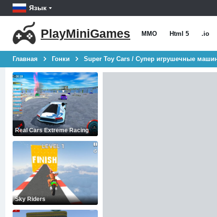
Язык
PlayMiniGames
MMO
Html 5
.io
Главная
Гонки
Super Toy Cars / Супер игрушечные маши
Real Cars Extreme Racing
Sky Riders