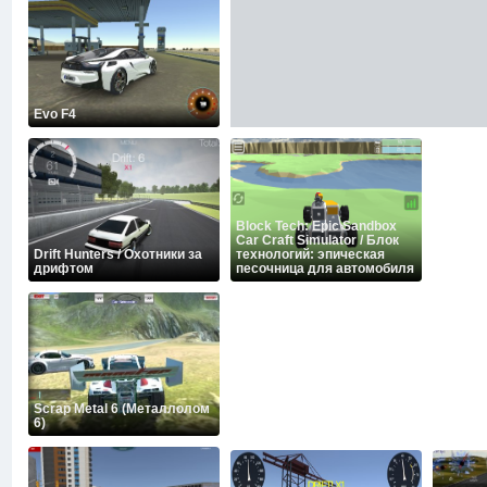
Evo F4
Block Tech: Epic Sandbox
Car Craft Simulator / Блок
Drift Hunters / Охотники за
технологий: эпическая
дрифтом
песочница для автомобиля
Scrap Metal 6 (Металлолом
6)