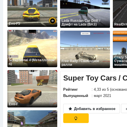
Lada Russian Car Drift /
Evo-F5
Дрифт на Lada (ВАЗ)
RealDri
Crazy S
Scrap Metal 4 (Металлолом
Free Rally / Свободное
Сумас
4)
ралли
машин
Super Toy Cars 
Рейтинг
: 4,33 из 5 (основан
Выпущенный
: март 2021
Evo-F
Добавить в избранное