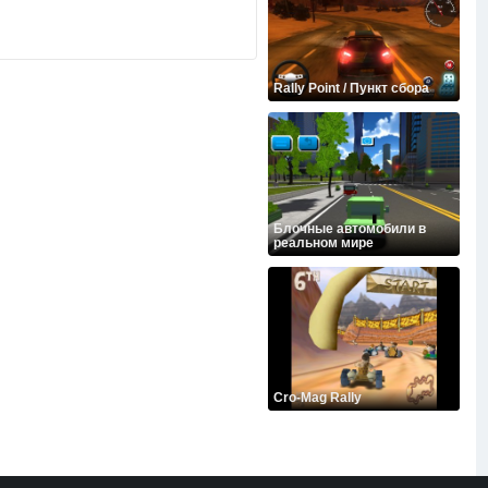
Rally Point / Пункт сбора
Блочные автомобили в
реальном мире
Cro-Mag Rally