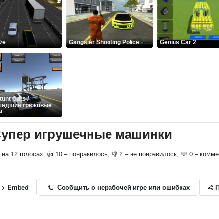
ve
Gangster Shooting Police
Genius Car 2
tunt Cars /
шедшие трюковые
ы
/ Супер игрушечные машинки
о на 12 голосах. 👍 10 – понравилось, 👎 2 – не понравилось, 💬 0 – комм
П
Сообщить о нерабочей игре или ошибках
<> Embed