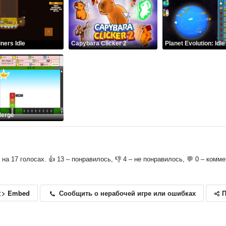
ners Idle
Capybara Clicker 2
Planet Evolution: Idle
Merge
о на 17 голосах. 👍 13 – понравилось, 👎 4 – не понравилось, 💬 0 – комм
П
Сообщить о нерабочей игре или ошибках
<> Embed