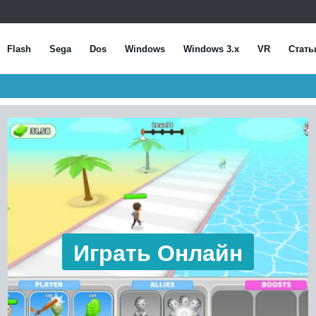
Flash
Sega
Dos
Windows
Windows 3.x
VR
Стать
Играть Онлайн