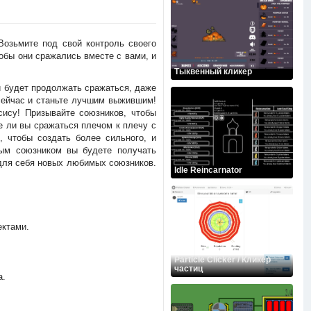
 Возьмите под свой контроль своего
обы они сражались вместе с вами, и
Тыквенный кликер
й будет продолжать сражаться, даже
 сейчас и станьте лучшим выжившим!
сису! Призывайте союзников, чтобы
е ли вы сражаться плечом к плечу с
, чтобы создать более сильного, и
ым союзником вы будете получать
 для себя новых любимых союзников.
Idle Reincarnator
ктами.
Particle Clicker / Кликер
частиц
а.