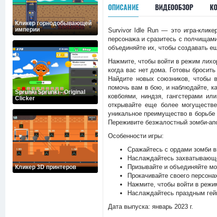
ОПИСАНИЕ
ВИДЕООБЗОР
К
Кликер горнодобывающей
империи
Survivor Idle Run — это игра-клик
персонажа и сразитесь с полчищами
объединяйте их, чтобы создавать е
Нажмите, чтобы войти в режим лихо
когда вас нет дома. Готовы бросит
Найдите новых союзников, чтобы в
помочь вам в бою, и наблюдайте, к
Sprunki Sprunki - Original
ковбоями, ниндзя, гангстерами ил
Clicker
открывайте еще более могуществ
уникальное преимущество в борьбе 
Переживите безжалостный зомби-апо
Особенности игры:
Сражайтесь с ордами зомби в
Наслаждайтесь захватывающе
Призывайте и объединяйте мог
Кликер 3D принтеров
Прокачивайте своего персона
Нажмите, чтобы войти в режи
Наслаждайтесь праздным гейм
Дата выпуска: январь 2023 г.