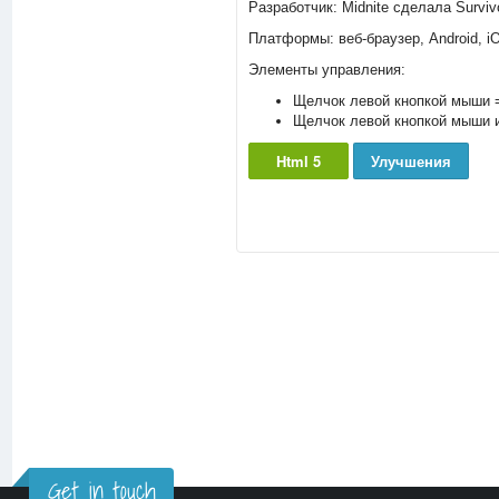
Разработчик: Midnite сделала Survivo
Платформы: веб-браузер, Android, i
Элементы управления:
Щелчок левой кнопкой мыши 
Щелчок левой кнопкой мыши и
Html 5
Улучшения
Get in touch