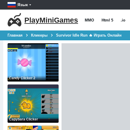
Язык
PlayMiniGames
MMO
Html 5
.io
Главная
Кликеры
Survivor Idle Run 🔥 Играть Онлайн
Candy Clicker 2
Capybara Clicker