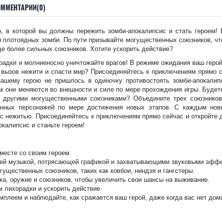
ОММЕНТАРИИ(0)
ер, в которой вы должны пережить зомби-апокалипсис и стать героем!
 плотоядных зомби. По пути призывайте могущественных союзников, чт
ще более сильных союзников. Хотите ускорить действие?
радки и молниеносно уничтожайте врагов! В режиме ожидания ваш геро
ь вызов нежити и спасти мир? Присоединяйтесь к приключениям прямо
ашему герою не пришлось в одиночку противостоять зомби-апокалип
ак они меняются во внешности и силе по мере прохождения игры. Будет
и другими могущественными союзниками? Объедините трех союзников
енных персонажей по мере достижения новых этапов. С каждым нов
с нежитью. Присоединяйтесь к приключениям прямо сейчас и откройте
калипсис и станьте героем!
месте со своим героем
й музыкой, потрясающей графикой и захватывающими звуковыми эффе
ущественных союзников, таких как ковбои, ниндзя и гангстеры.
жа, оружие и союзников, чтобы увеличить свои шансы на выживание.
м лихорадки и ускорить действие
плеем и наблюдайте, как сражается ваш герой, даже когда вас нет дом