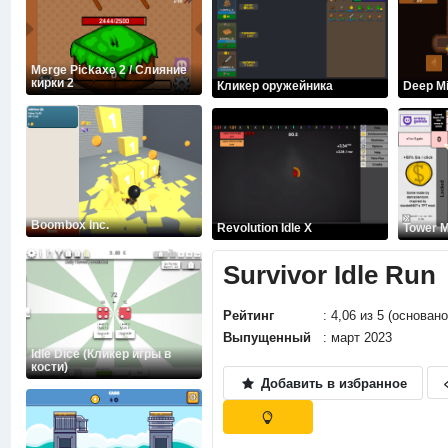
Merge Pickaxe 2 / Слияние
кирки 2
Кликер оружейника
Deep Mi
Boombox Inc.
Revolution Idle X
Tower 
Survivor Idle Run
Рейтинг
: 4,06 из 5 (основан
Выпущенный
: март 2023
Idle Dice (Кликер игры в
кости)
Добавить в избранное