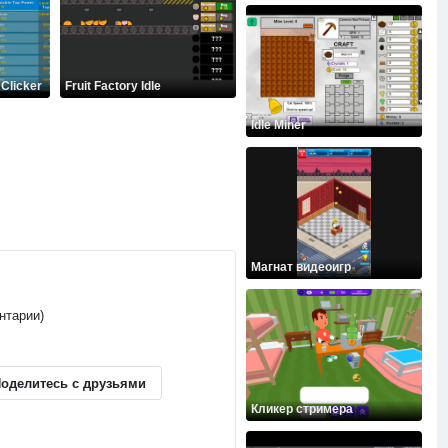
 Clicker
Fruit Factory Idle
Idle Miner
Магнат видеоигр
ентарии)
оделитесь с друзьями
Кликер стримера