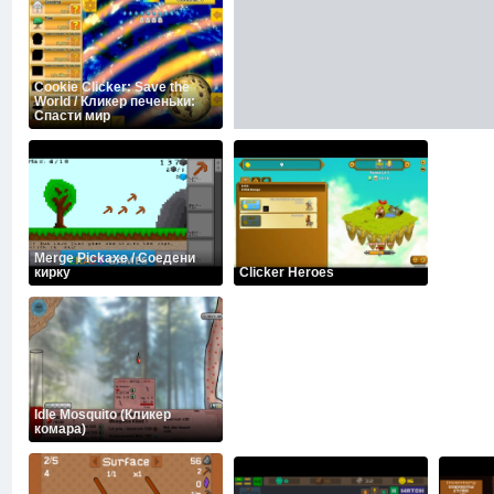
Cookie Clicker: Save the
World / Кликер печеньки:
Спасти мир
Merge Pickaxe / Соедени
кирку
Clicker Heroes
Idle Mosquito (Кликер
комара)