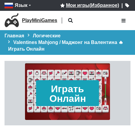
Язык
Мои игры(Избранное)
|
PlayMiniGames
Главная
Логические
Valentines Mahjong / Маджонг на Валентина 🔥
Играть Онлайн
Играть
Онлайн