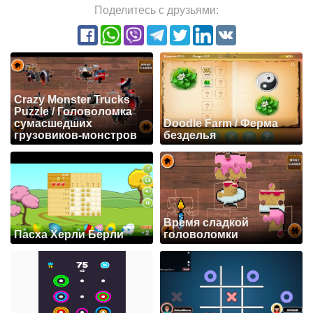
Поделитесь с друзьями:
Crazy Monster Trucks
Puzzle / Головоломка
сумасшедших
Doodle Farm / Ферма
грузовиков-монстров
безделья
Время сладкой
Пасха Херли Бёрли
головоломки