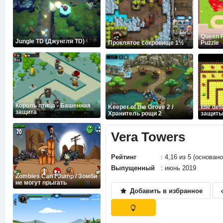
Queen 
Jungle TD (Джунгли TD)
Проклятое сокровище 1½
Puzzle
Король птица - Башенная
Keeper of the Grove 2 /
Idle de
защита
Хранитель рощи 2
защит
Vera Towers
Рейтинг
: 4,16 из 5 (основан
Выпущенный
: июнь 2019
Zombies Can't Jump / Зомби
не могут прыгать
Добавить в избранное