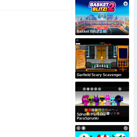
Basket Blitz! 2 io
Garfield Scary Scavenger
Sprunki Parasite –
ParaSprunki