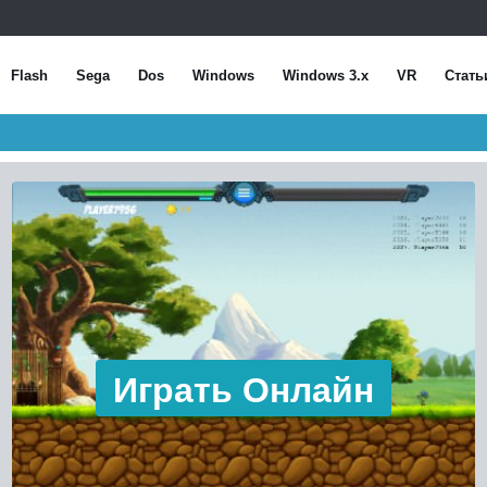
Flash
Sega
Dos
Windows
Windows 3.x
VR
Стать
Играть Онлайн