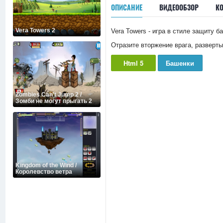
ОПИСАНИЕ
ВИДЕООБЗОР
К
Vera Towers 2
Vera Towers - игра в стиле защиту б
Отразите вторжение врага, разверты
Html 5
Башенки
Zombies Can't Jump 2 /
Зомби не могут прыгать 2
Kingdom of the Wind /
Королевство ветра