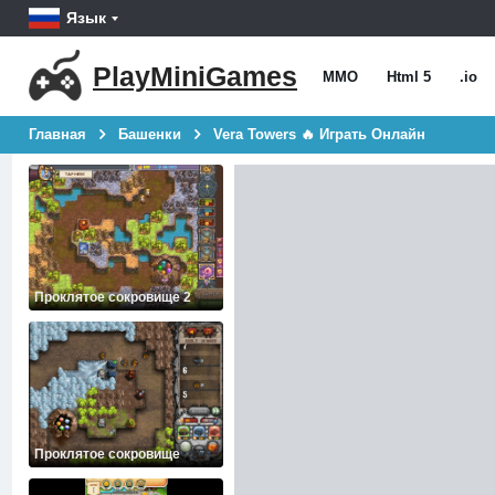
Язык
PlayMiniGames
MMO
Html 5
.io
Главная
Башенки
Vera Towers 🔥 Играть Онлайн
Проклятое сокровище 2
Проклятое сокровище