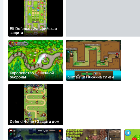
Elf Defence / Эльфийская
защита
Королевство Башенной
обороны
Slime Hut / Хижина слизи
Defend Home / Защити дом