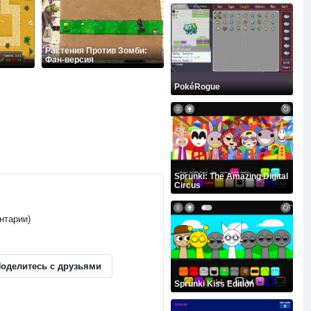
Растения Против Зомби:
Фан-версия
PokéRogue
Sprunki: The Amazing Digital
Circus
ентарии)
оделитесь с друзьями
Sprunki Kiss Edition