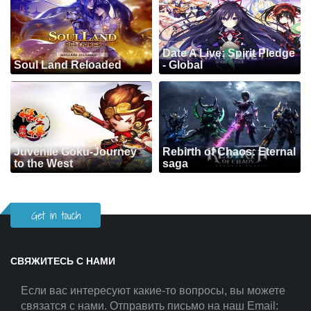
Date A Live: Spirit Pledge
Soul Land Reloaded
- Global
Juvenile Goku-Journey
Rebirth of Chaos: Eternal
to the West
saga
Get in touch
СВЯЖИТЕСЬ С НАМИ
Если вас интересуют какие-то вопросы, вы можете
связатся с нами. Отправить письмо на наш Email: