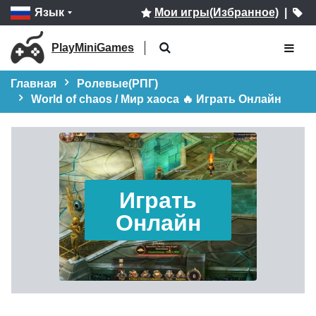
Язык
Мои игры(Избранное)
|
PlayMiniGames
Главная
Ролевые(РПГ)
World of chaos / Мир хаоса 🔥 Играть Онлайн
Играть
Онлайн