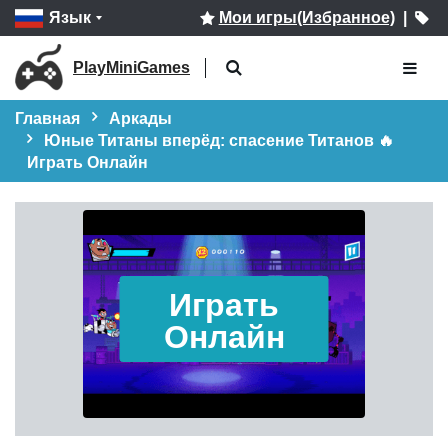
Язык
Мои игры(Избранное)
|
PlayMiniGames
Главная
Аркады
Юные Титаны вперёд: спасение Титанов 🔥
Играть Онлайн
Играть
Онлайн