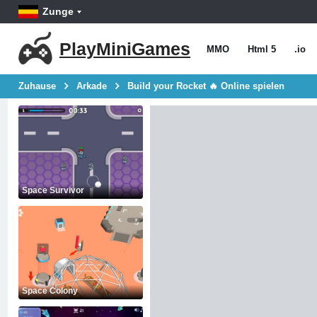
Zunge
PlayMiniGames
MMO
Html 5
.io
Zuhause
Arkade
Build your Rocket 🔥 Online spielen
Space Survivor
Space Colony