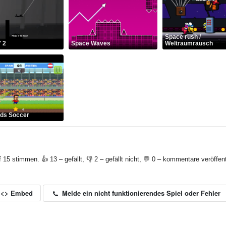
Space rush /
' 2
Space Waves
Weltraumrausch
ds Soccer
f 15 stimmen. 👍 13 – gefällt, 👎 2 – gefällt nicht, 💬 0 – kommentare veröffent
Melde ein nicht funktionierendes Spiel oder Fehler
<> Embed