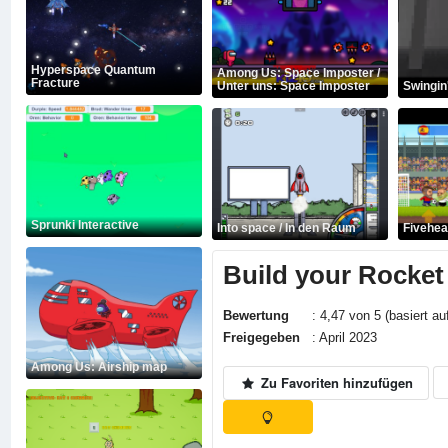
Hyperspace Quantum
Among Us: Space Imposter /
Fracture
Unter uns: Space Imposter
Swingin
Sprunki Interactive
Into space / In den Raum
Fivehea
Build your Rocket
Bewertung
: 4,47 von 5 (basiert au
Freigegeben
: April 2023
Among Us: Airship map
Zu Favoriten hinzufügen