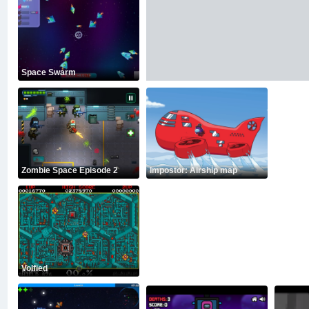
Space Swarm
Zombie Space Episode 2
Impostor: Airship map
Volfied