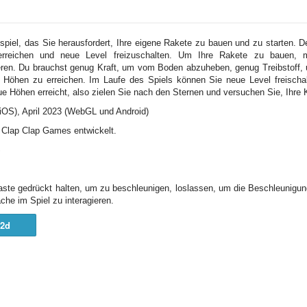
spiel, das Sie herausfordert, Ihre eigene Rakete zu bauen und zu starten. D
 erreichen und neue Level freizuschalten. Um Ihre Rakete zu bauen, m
ieren. Du brauchst genug Kraft, um vom Boden abzuheben, genug Treibstoff,
Höhen zu erreichen. Im Laufe des Spiels können Sie neue Level freischa
ue Höhen erreicht, also zielen Sie nach den Sternen und versuchen Sie, Ihre 
iOS), April 2023 (WebGL und Android)
n Clap Clap Games entwickelt.
S
aste gedrückt halten, um zu beschleunigen, loslassen, um die Beschleunigu
che im Spiel zu interagieren.
2d