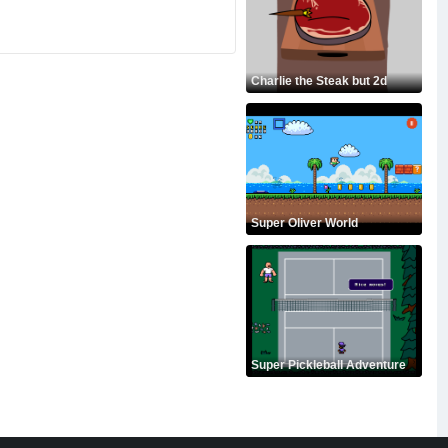
Charlie the Steak but 2d
Super Oliver World
Super Pickleball Adventure