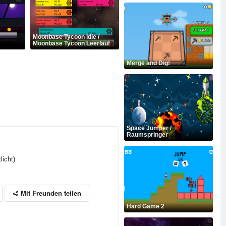
Moonbase Tycoon Idle /
Moonbase Tycoon Leerlauf
Merge and Dig!
Space Jumper /
Raumspringer
licht)
Mit Freunden teilen
Hard Game 2