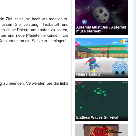
ein Ziel ist es, so hoch wie möglich zu
üssen Sie Leistung, Treibstoff und
Asteroid Must Die! / Asteroid
 um deine Rakete am Laufen zu halten,
muss sterben!
lten und neue Planeten erkunden. Die
Konkurrenz an die Spitze zu schlagen!
Ninja Hands 2
ng zu beenden. Verwenden Sie die linke
Endless Waves Survival