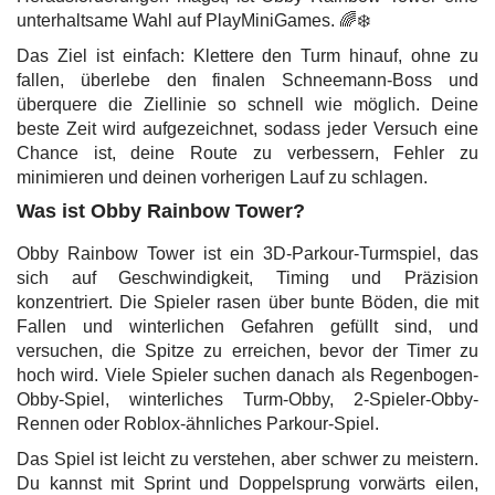
unterhaltsame Wahl auf PlayMiniGames. 🌈❄️
Das Ziel ist einfach: Klettere den Turm hinauf, ohne zu
fallen, überlebe den finalen Schneemann-Boss und
überquere die Ziellinie so schnell wie möglich. Deine
beste Zeit wird aufgezeichnet, sodass jeder Versuch eine
Chance ist, deine Route zu verbessern, Fehler zu
minimieren und deinen vorherigen Lauf zu schlagen.
Was ist Obby Rainbow Tower?
Obby Rainbow Tower ist ein 3D-Parkour-Turmspiel, das
sich auf Geschwindigkeit, Timing und Präzision
konzentriert. Die Spieler rasen über bunte Böden, die mit
Fallen und winterlichen Gefahren gefüllt sind, und
versuchen, die Spitze zu erreichen, bevor der Timer zu
hoch wird. Viele Spieler suchen danach als Regenbogen-
Obby-Spiel, winterliches Turm-Obby, 2-Spieler-Obby-
Rennen oder Roblox-ähnliches Parkour-Spiel.
Das Spiel ist leicht zu verstehen, aber schwer zu meistern.
Du kannst mit Sprint und Doppelsprung vorwärts eilen,